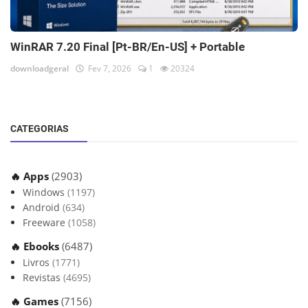
WinRAR 7.20 Final [Pt-BR/En-US] + Portable
downloadgeral
Fev 7, 2026
1
20324
CATEGORIAS
🔥 Apps
(2903)
Windows
(1197)
Android
(634)
Freeware
(1058)
🔥 Ebooks
(6487)
Livros
(1771)
Revistas
(4695)
🔥 Games
(7156)