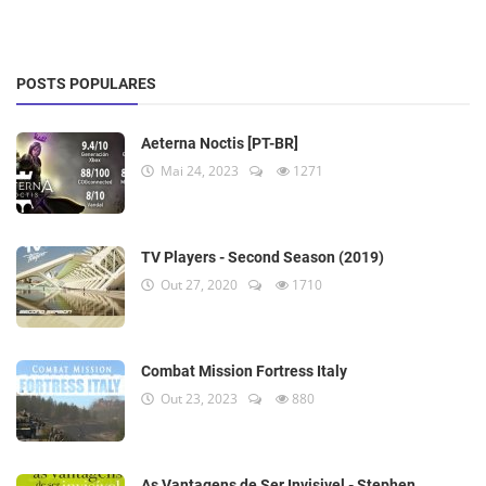
POSTS POPULARES
Aeterna Noctis [PT-BR]
Mai 24, 2023
1271
TV Players - Second Season (2019)
Out 27, 2020
1710
Combat Mission Fortress Italy
Out 23, 2023
880
As Vantagens de Ser Invisivel - Stephen