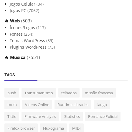
Jogos Celular
(34)
Jogos PC
(7062)
🔥 Web
(503)
Ícones/Logos
(117)
Fontes
(254)
Temas WordPress
(59)
Plugins WordPress
(73)
🔥 Música
(7551)
TAGS
bush
Transumanismo
telhados
missão francesa
torch
Vídeos Online
Runtime Libraries
tango
Tittle
Firmware Analysis
Statistics
Romance Policial
Firefox browser
Fluxograma
MIDI