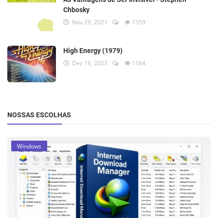
Chbosky
Nov 29, 2021
1559
High Energy (1979)
Dez 16, 2023
1164
NOSSAS ESCOLHAS
Windows