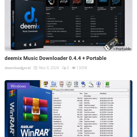
deemix Music Downloader 0.4.4 + Portable
downloadgeral
Mai 9, 2026
0
13058
Windows