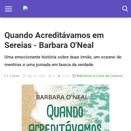
Quando Acreditávamos em
Home
Sereias - Barbara O'Neal
Apps
Uma emocionante história sobre duas irmãs, um oceano de
Ebooks
mentiras e uma jornada em busca da verdade.
Games
Livros
Adicionar à Lista de Leitura
Ago 24, 2023
0
1142
Web
Música
Jogos hoje na TV