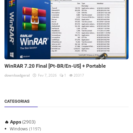
WinRAR 7.20 Final [Pt-BR/En-US] + Portable
downloadgeral
Fev 7, 2026
1
20317
CATEGORIAS
🔥 Apps
(2903)
Windows
(1197)