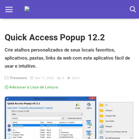
Quick Access Popup 12.2
Home
Apps
Crie atalhos personalizados de seus locais favoritos,
aplicativos, pastas, links da web com este aplicativo fácil de
Ebooks
usar e intuitivo.
Games
Freeware
Fev 17, 2026
0
2413
Adicionar à Lista de Leitura
Web
Música
Jogos hoje na TV