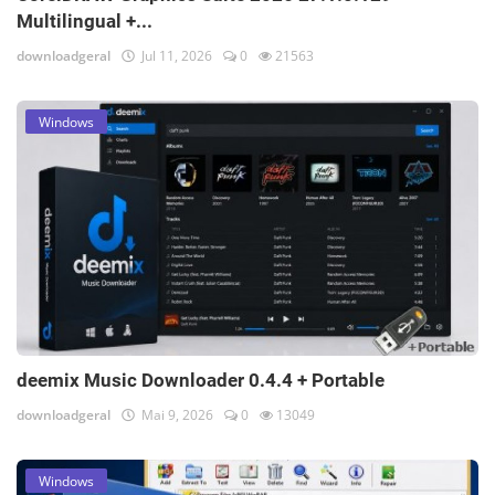
Multilingual +...
downloadgeral
Jul 11, 2026
0
21563
Windows
deemix Music Downloader 0.4.4 + Portable
downloadgeral
Mai 9, 2026
0
13049
Windows