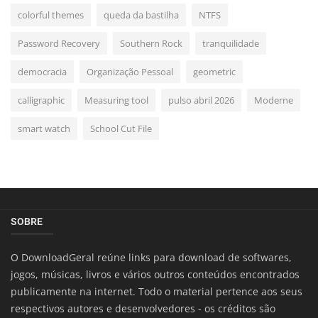
colorful themes
queda da bastilha
NTFS
Password Recovery
Southern Rock
tranquilidade
democracia
Organização Pessoal
geometric
calligraphic
Measuring tool
pulso abril 2026
Moderne
smart watch
School Cut File
SOBRE
O DownloadGeral reúne links para download de softwares,
jogos, músicas, livros e vários outros conteúdos encontrados
publicamente na internet. Todo o material pertence aos seus
respectivos autores e desenvolvedores - os créditos são