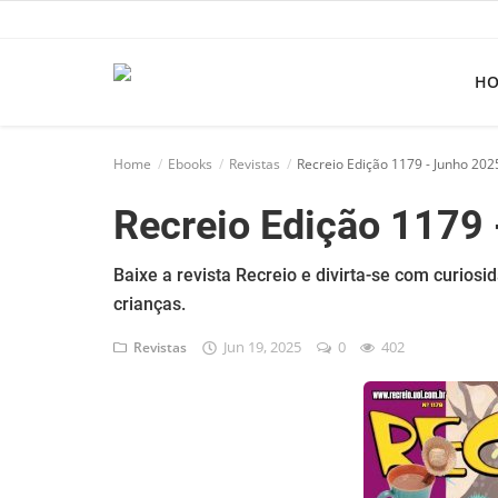
H
Home
Home
Ebooks
Revistas
Recreio Edição 1179 - Junho 202
Apps
Recreio Edição 1179
Ebooks
Games
Baixe a revista Recreio e divirta-se com curios
crianças.
Web
Jun 19, 2025
0
402
Revistas
Música
Jogos hoje na TV