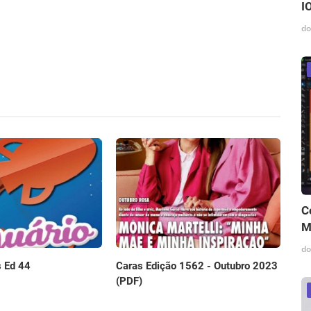
I
do
C
M
do
 Ed 44
Caras Edição 1562 - Outubro 2023
(PDF)