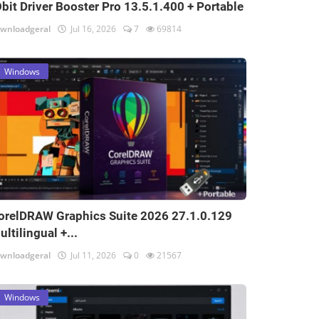
Obit Driver Booster Pro 13.5.1.400 + Portable
wnloadgeral
Jul 16, 2026
7
69814
Windows
orelDRAW Graphics Suite 2026 27.1.0.129
ultilingual +...
wnloadgeral
Jul 11, 2026
0
21567
Windows