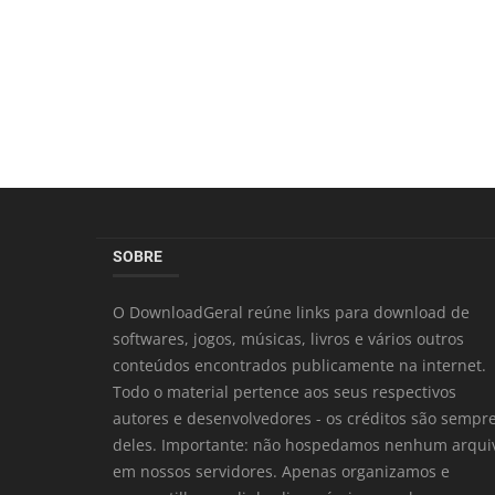
SOBRE
O DownloadGeral reúne links para download de
softwares, jogos, músicas, livros e vários outros
conteúdos encontrados publicamente na internet.
Todo o material pertence aos seus respectivos
autores e desenvolvedores - os créditos são sempr
deles. Importante: não hospedamos nenhum arqui
em nossos servidores. Apenas organizamos e