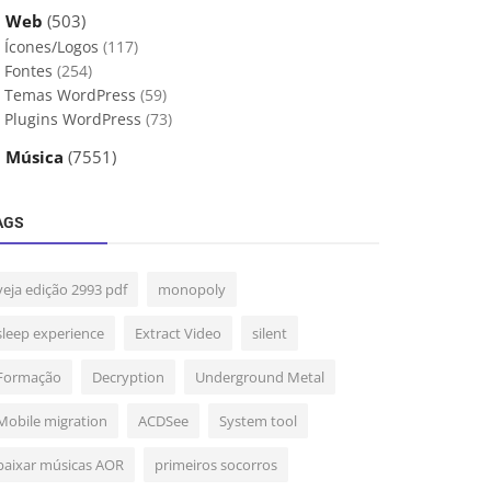
 Web
(503)
Ícones/Logos
(117)
Fontes
(254)
Temas WordPress
(59)
Plugins WordPress
(73)
 Música
(7551)
AGS
veja edição 2993 pdf
monopoly
sleep experience
Extract Video
silent
Formação
Decryption
Underground Metal
Mobile migration
ACDSee
System tool
baixar músicas AOR
primeiros socorros