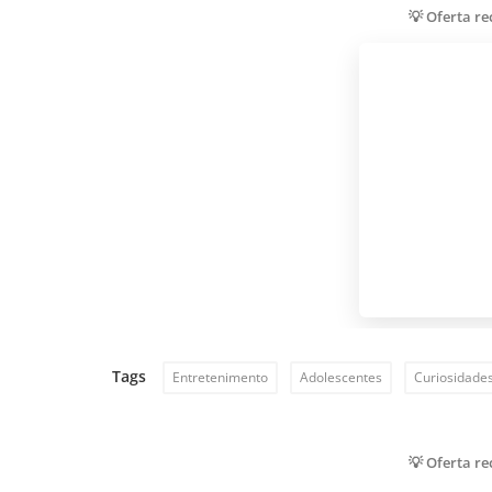
💡 Oferta r
Tags
Entretenimento
Adolescentes
Curiosidade
💡 Oferta r