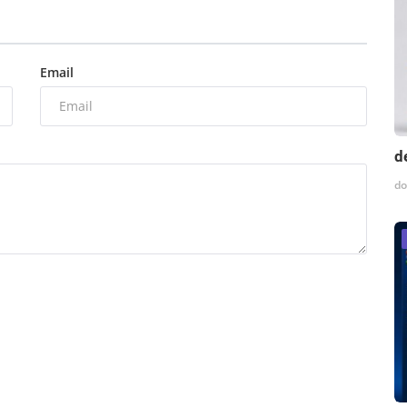
Email
d
do