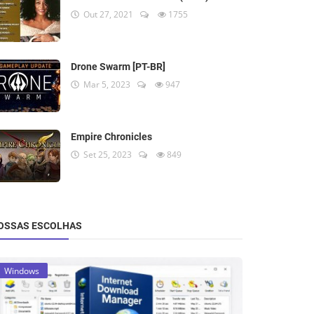
Out 27, 2021
1755
Drone Swarm [PT-BR]
Mar 5, 2023
947
Empire Chronicles
Set 25, 2023
849
OSSAS ESCOLHAS
Windows