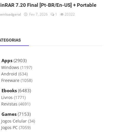
inRAR 7.20 Final [Pt-BR/En-US] + Portable
wnloadgeral
Fev 7, 2026
1
20322
ATEGORIAS
 Apps
(2903)
Windows
(1197)
Android
(634)
Freeware
(1058)
 Ebooks
(6483)
Livros
(1771)
Revistas
(4691)
 Games
(7153)
Jogos Celular
(34)
Jogos PC
(7059)