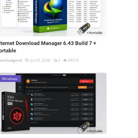
nternet Download Manager 6.43 Build 7 +
ortable
wnloadgeral
Jul 23, 2026
2
28219
Windows