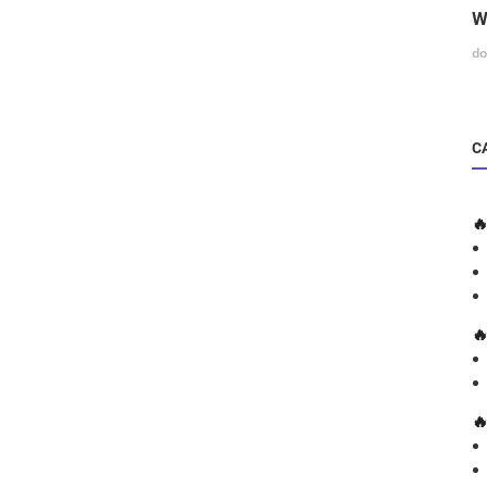
W
do
C


