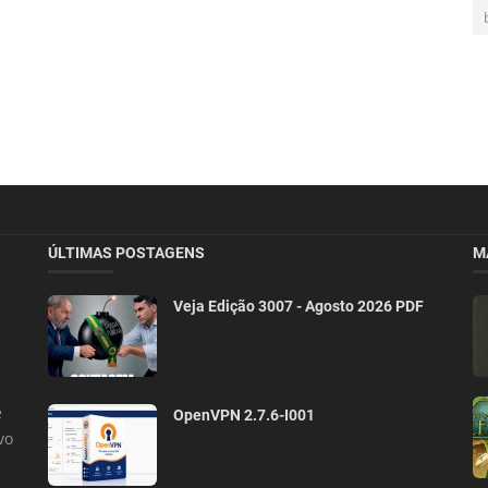
ÚLTIMAS POSTAGENS
M
Veja Edição 3007 - Agosto 2026 PDF
e
OpenVPN 2.7.6-I001
vo