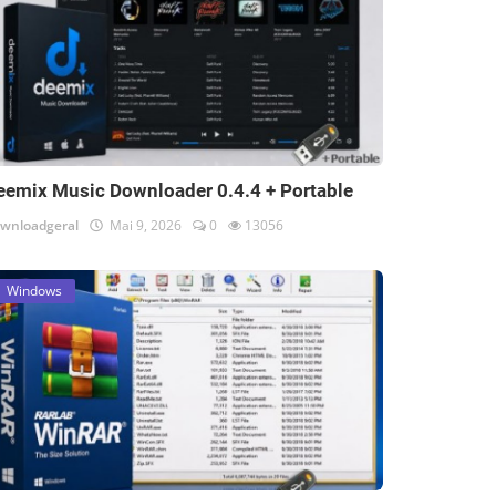
eemix Music Downloader 0.4.4 + Portable
wnloadgeral
Mai 9, 2026
0
13056
Windows