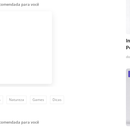
ecomendada para você
I
P
do
s
Natureza
Games
Dicas
ecomendada para você