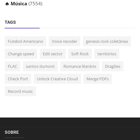
🔥 Música
(7554)
TAGS
Futebol Americano
Voice recoder
genesis rock coletânea
Change speed
Edit sector
Soft Rock
territórios
FLAC
santos dumont
Romance literário
Dragões
Check Port
Unlock Creative Cloud
Merge PDFs
Record music
SOBRE