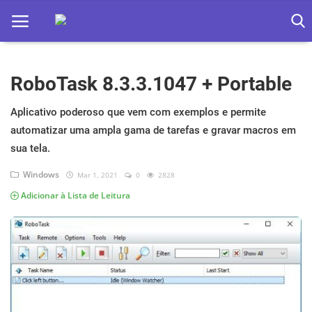
RoboTask 8.3.3.1047 + Portable
Home
Apps
Aplicativo poderoso que vem com exemplos e permite
automatizar uma ampla gama de tarefas e gravar macros em
Ebooks
sua tela.
Games
Windows
Mar 1, 2021
0
2828
Adicionar à Lista de Leitura
Web
Música
Jogos hoje na TV