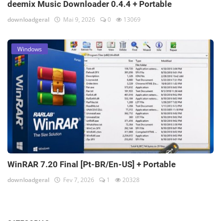
deemix Music Downloader 0.4.4 + Portable
downloadgeral
Mai 9, 2026
0
13069
Windows
WinRAR 7.20 Final [Pt-BR/En-US] + Portable
downloadgeral
Fev 7, 2026
1
20328