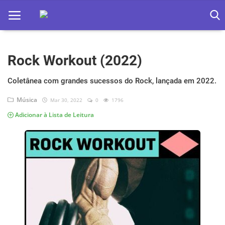
Rock Workout (2022)
Home
Apps
Coletânea com grandes sucessos do Rock, lançada em 2022.
Música
Mar 30, 2022
0
1796
Ebooks
Adicionar à Lista de Leitura
Games
Web
Música
Jogos hoje na TV