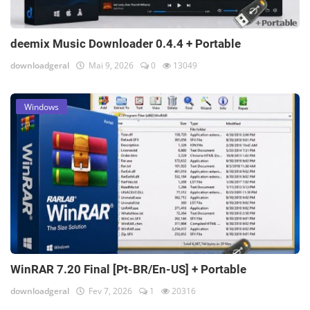
deemix Music Downloader 0.4.4 + Portable
downloadgeral
Mai 9, 2026
0
13049
Windows
WinRAR 7.20 Final [Pt-BR/En-US] + Portable
downloadgeral
Fev 7, 2026
1
20316