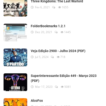
Three Kingdoms: The Last Warlord
Fev 6, 2021
1655
FolderBookmarks 1.2.1
Dez 20, 2021
1445
Veja Edição 2900 - Julho 2024 (PDF)
Jul 5, 2024
718
Superinteressante Edição 449 - Março 2023
(PDF)
Mar 17, 2023
5081
AlcoFox