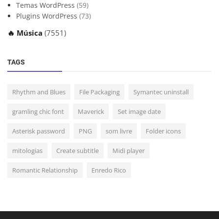
Temas WordPress
(59)
Plugins WordPress
(73)
🔥 Música
(7551)
TAGS
Rhythm and Blues
File Packaging
Symantec uninstall
gramling chic font
Maverick
Set image date
Asterisk password
PNG
som livre
Folder icons
mitologias
Create subtitle
Midi player
Romantic Relationship
Enredo Rico