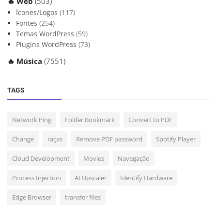
🔥 Web
(503)
Ícones/Logos
(117)
Fontes
(254)
Temas WordPress
(59)
Plugins WordPress
(73)
🔥 Música
(7551)
TAGS
Network Ping
Folder Bookmark
Convert to PDF
Change
raças
Remove PDF password
Spotify Player
Cloud Development
Movies
Navegação
Process Injection
AI Upscaler
Identify Hardware
Edge Browser
transfer files