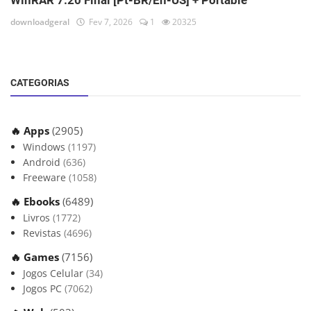
WinRAR 7.20 Final [Pt-BR/En-US] + Portable
downloadgeral
Fev 7, 2026
1
20325
CATEGORIAS
🔥 Apps
(2905)
Windows
(1197)
Android
(636)
Freeware
(1058)
🔥 Ebooks
(6489)
Livros
(1772)
Revistas
(4696)
🔥 Games
(7156)
Jogos Celular
(34)
Jogos PC
(7062)