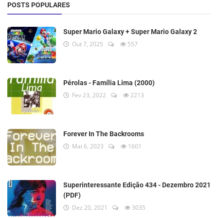
POSTS POPULARES
Super Mario Galaxy + Super Mario Galaxy 2
Out 7, 2025
557
Pérolas - Família Lima (2000)
Fev 23, 2022
2213
Forever In The Backrooms
Mai 6, 2023
1601
Superinteressante Edição 434 - Dezembro 2021
(PDF)
Dez 20, 2021
3035