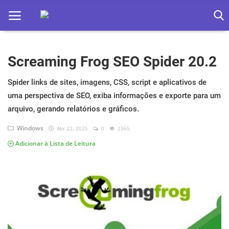
Screaming Frog SEO Spider 20.2
Home
Apps
Spider links de sites, imagens, CSS, script e aplicativos de
uma perspectiva de SEO, exiba informações e exporte para um
Ebooks
arquivo, gerando relatórios e gráficos.
Games
Windows
Abr 22, 2025
0
2365
Adicionar à Lista de Leitura
Web
Música
Jogos hoje na TV