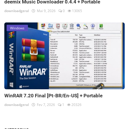
deemix Music Downloader 0.4.4 + Portable
downloadgeral
Mai 9, 2026
0
13065
Windows
WinRAR 7.20 Final [Pt-BR/En-US] + Portable
downloadgeral
Fev 7, 2026
1
20326