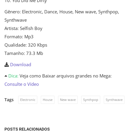
10. You Did Me Dirty
Gênero:
Electronic, Dance, House, New wave, Synthpop,
Synthwave
Artista: Selfish Boy
Formato: Mp3
Qualidade: 320 Kbps
Tamanho: 73.3 Mb
Download
Dica:
Veja como Baixar arquivos grandes no Mega:
Consulte o Vídeo
Tags
Electronic
House
New wave
Synthpop
Synthwave
POSTS RELACIONADOS