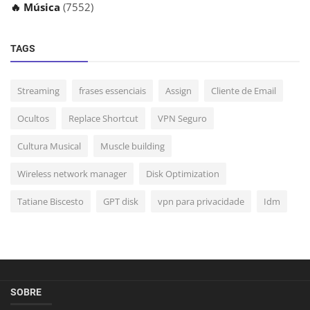
🔥 Música
(7552)
TAGS
Streaming
frases essenciais
Assign
Cliente de Email
Ocultos
Replace Shortcut
VPN Seguro
Cultura Musical
Muscle building
Wireless network manager
Disk Optimization
Tatiane Biscesto
GPT disk
vpn para privacidade
Idm
SOBRE