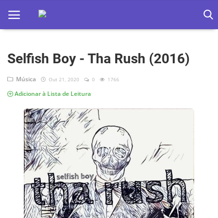
Selfish Boy - Tha Rush (2016)
Home
Apps
Música
Out 21, 2020
0
1766
Adicionar à Lista de Leitura
Ebooks
Games
Web
Música
Jogos hoje na TV