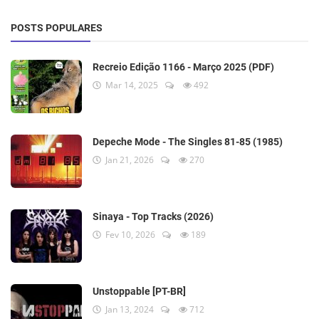
POSTS POPULARES
Recreio Edição 1166 - Março 2025 (PDF)
Mar 14, 2025
492
Depeche Mode - The Singles 81-85 (1985)
Jan 21, 2026
270
Sinaya - Top Tracks (2026)
Fev 10, 2026
189
Unstoppable [PT-BR]
Jan 13, 2024
712