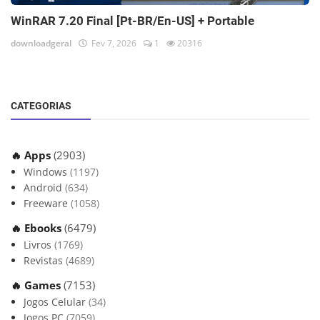
WinRAR 7.20 Final [Pt-BR/En-US] + Portable
downloadgeral
Fev 7, 2026
1
20316
CATEGORIAS
🔥 Apps
(2903)
Windows
(1197)
Android
(634)
Freeware
(1058)
🔥 Ebooks
(6479)
Livros
(1769)
Revistas
(4689)
🔥 Games
(7153)
Jogos Celular
(34)
Jogos PC
(7059)