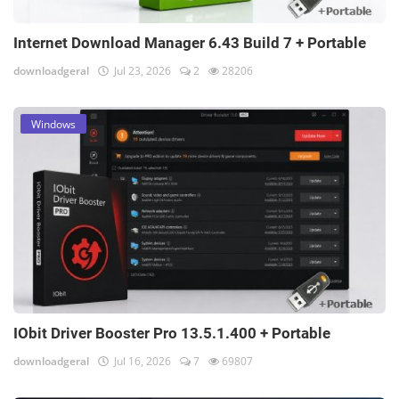
Internet Download Manager 6.43 Build 7 + Portable
downloadgeral
Jul 23, 2026
2
28206
Windows
IObit Driver Booster Pro 13.5.1.400 + Portable
downloadgeral
Jul 16, 2026
7
69807