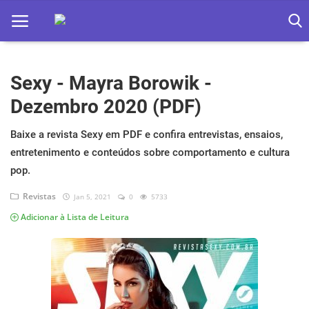
Sexy - Mayra Borowik -
Home
Dezembro 2020 (PDF)
Apps
Baixe a revista Sexy em PDF e confira entrevistas, ensaios,
Ebooks
entretenimento e conteúdos sobre comportamento e cultura
Games
pop.
Revistas
Jan 5, 2021
0
5733
Web
Adicionar à Lista de Leitura
Música
Jogos hoje na TV