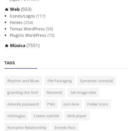
🔥 Web
(503)
Ícones/Logos
(117)
Fontes
(254)
Temas WordPress
(59)
Plugins WordPress
(73)
🔥 Música
(7551)
TAGS
Rhythm and Blues
File Packaging
Symantec uninstall
gramling chic font
Maverick
Set image date
Asterisk password
PNG
som livre
Folder icons
mitologias
Create subtitle
Midi player
Romantic Relationship
Enredo Rico