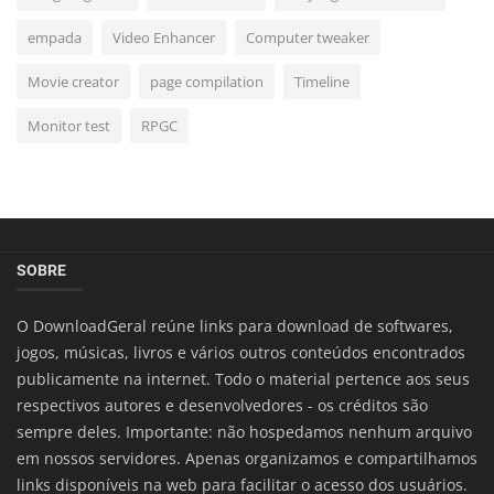
empada
Video Enhancer
Computer tweaker
Movie creator
page compilation
Timeline
Monitor test
RPGC
SOBRE
O DownloadGeral reúne links para download de softwares,
jogos, músicas, livros e vários outros conteúdos encontrados
publicamente na internet. Todo o material pertence aos seus
respectivos autores e desenvolvedores - os créditos são
sempre deles. Importante: não hospedamos nenhum arquivo
em nossos servidores. Apenas organizamos e compartilhamos
links disponíveis na web para facilitar o acesso dos usuários.