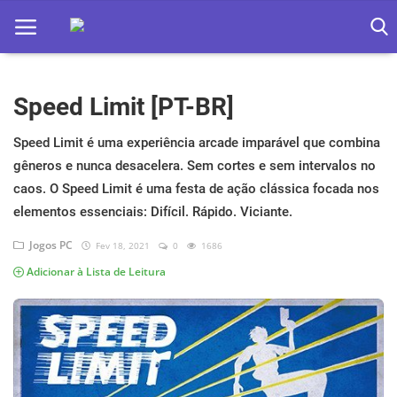
Speed Limit [PT-BR]
Home
Apps
Speed Limit é uma experiência arcade imparável que combina
gêneros e nunca desacelera. Sem cortes e sem intervalos no
Ebooks
caos. O Speed Limit é uma festa de ação clássica focada nos
elementos essenciais: Difícil. Rápido. Viciante.
Games
Jogos PC
Fev 18, 2021
0
1686
Web
Adicionar à Lista de Leitura
Música
Jogos hoje na TV