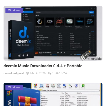
Windows
deemix Music Downloader 0.4.4 + Portable
downloadgeral
Mai 9, 2026
0
13059
Windows