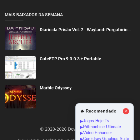
MAIS BAIXADOS DA SEMANA
Diário da Prisão Vol. 2 - Wayland: Purgatório…
CuteFTP Pro 9.3.0.3 + Portable
Marble Odyssey
🔥 Recomendado
×
Jogos Hoje Tv
▶
Pdfmachine Ultimate
▶
© 2020-2026 DownloadGeral
Video Enhancer
▶
Coreldraw Graphics Suite
▶