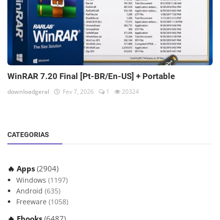
WinRAR 7.20 Final [Pt-BR/En-US] + Portable
downloadgeral
Fev 7, 2026
1
20324
CATEGORIAS
🔥 Apps
(2904)
Windows
(1197)
Android
(635)
Freeware
(1058)
🔥 Ebooks
(6487)