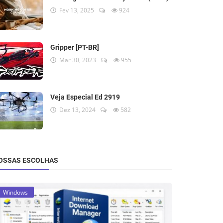
Fev 13, 2025
924
Gripper [PT-BR]
Mar 30, 2023
955
Veja Especial Ed 2919
Dez 13, 2024
582
OSSAS ESCOLHAS
Windows