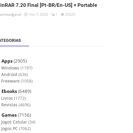
inRAR 7.20 Final [Pt-BR/En-US] + Portable
wnloadgeral
Fev 7, 2026
1
20325
ATEGORIAS
 Apps
(2905)
Windows
(1197)
Android
(636)
Freeware
(1058)
 Ebooks
(6489)
Livros
(1772)
Revistas
(4696)
 Games
(7156)
Jogos Celular
(34)
Jogos PC
(7062)