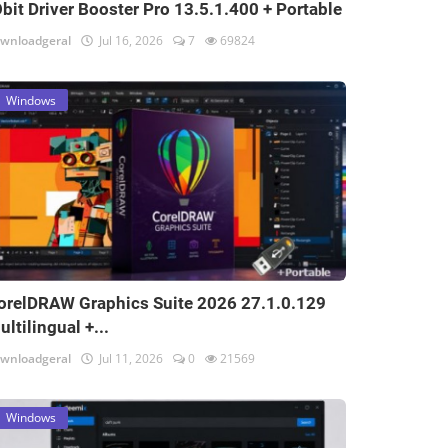
Obit Driver Booster Pro 13.5.1.400 + Portable
wnloadgeral
Jul 16, 2026
7
69824
Windows
orelDRAW Graphics Suite 2026 27.1.0.129
ultilingual +...
wnloadgeral
Jul 11, 2026
0
21569
Windows