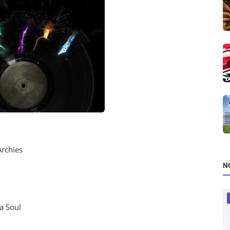
Archies
N
a Soul