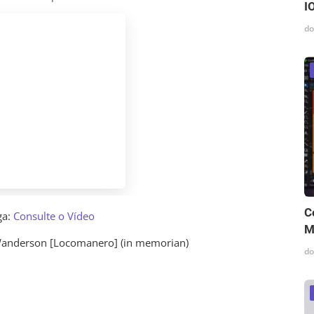
I
do
C
ga:
Consulte o Vídeo
M
anderson [Locomanero] (in memorian)
do