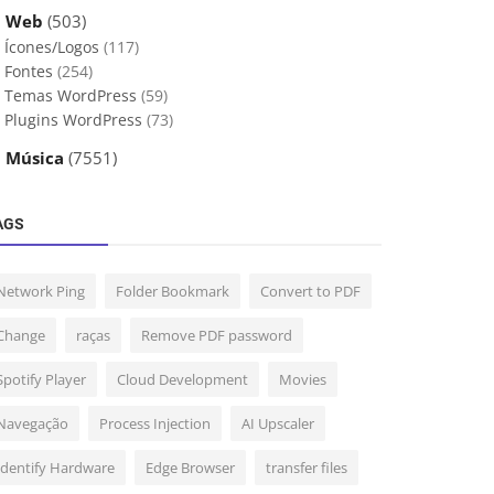
 Web
(503)
Ícones/Logos
(117)
Fontes
(254)
Temas WordPress
(59)
Plugins WordPress
(73)
 Música
(7551)
AGS
Network Ping
Folder Bookmark
Convert to PDF
Change
raças
Remove PDF password
Spotify Player
Cloud Development
Movies
Navegação
Process Injection
AI Upscaler
Identify Hardware
Edge Browser
transfer files