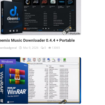
eemix Music Downloader 0.4.4 + Portable
wnloadgeral
Mai 9, 2026
0
13065
Windows