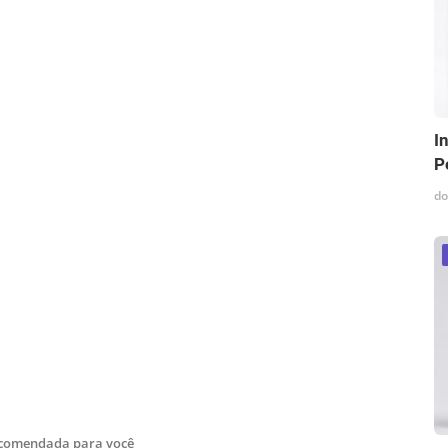
I
P
do
ecomendada para você