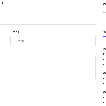
5)
W
do
Email
C


