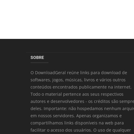
SOBRE
O DownloadGeral reúne links para download de
softwares, jogos, músicas, livros e vários outros
conteúdos encontrados publicamente na internet.
Todo o material pertence aos seus respectivos
autores e desenvolvedores - os créditos são sempr
deles. Importante: não hospedamos nenhum arqui
em nossos servidores. Apenas organizamos e
compartilhamos links disponíveis na web para
facilitar o acesso dos usuários. O uso de qualquer