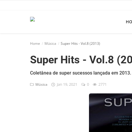
H
Home
Home
Música
Super Hits - Vol.8 (2013)
Apps
Super Hits - Vol.8 (2
Ebooks
Games
Coletânea de super sucessos lançada em 2013.
Jan 19, 2021
0
2771
Música
Web
Música
Jogos hoje na TV