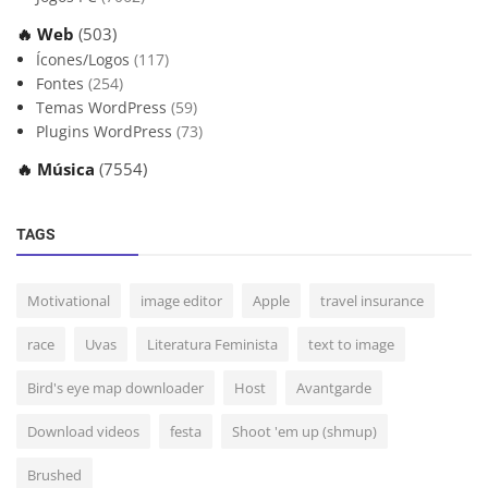
🔥 Web
(503)
Ícones/Logos
(117)
Fontes
(254)
Temas WordPress
(59)
Plugins WordPress
(73)
🔥 Música
(7554)
TAGS
Motivational
image editor
Apple
travel insurance
race
Uvas
Literatura Feminista
text to image
Bird's eye map downloader
Host
Avantgarde
Download videos
festa
Shoot 'em up (shmup)
Brushed