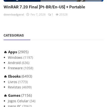
WinRAR 7.20 Final [Pt-BR/En-US] + Portable
downloadgeral
Fev 7, 2026
1
20328
CATEGORIAS
🔥 Apps
(2905)
Windows
(1197)
Android
(636)
Freeware
(1058)
🔥 Ebooks
(6493)
Livros
(1773)
Revistas
(4699)
🔥 Games
(7156)
Jogos Celular
(34)
Jogos PC
(7062)