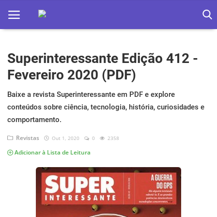
Superinteressante Edição 412 -
Home
Fevereiro 2020 (PDF)
Apps
Baixe a revista Superinteressante em PDF e explore
Ebooks
conteúdos sobre ciência, tecnologia, história, curiosidades e
Games
comportamento.
Revistas
Out 1, 2020
0
2358
Web
Adicionar à Lista de Leitura
Música
Jogos hoje na TV