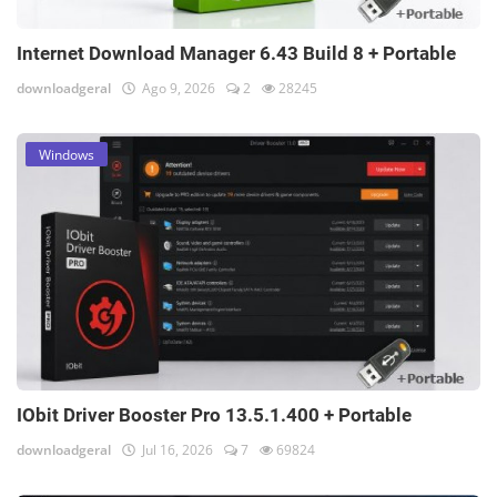
Internet Download Manager 6.43 Build 8 + Portable
downloadgeral
Ago 9, 2026
2
28245
Windows
IObit Driver Booster Pro 13.5.1.400 + Portable
downloadgeral
Jul 16, 2026
7
69824