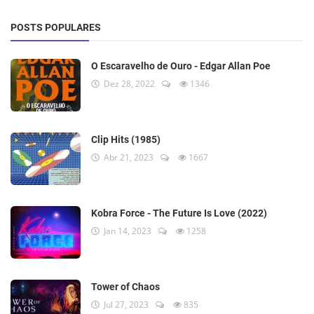
POSTS POPULARES
O Escaravelho de Ouro - Edgar Allan Poe
Dez 28, 2022
1346
Clip Hits (1985)
Abr 21, 2023
1667
Kobra Force - The Future Is Love (2022)
Jan 14, 2023
1258
Tower of Chaos
Jul 27, 2023
835