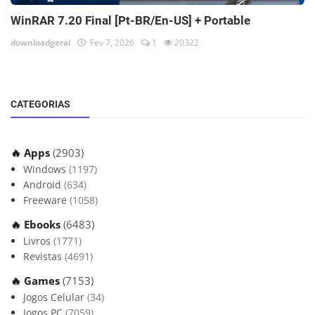
WinRAR 7.20 Final [Pt-BR/En-US] + Portable
downloadgeral
Fev 7, 2026
1
20322
CATEGORIAS
🔥 Apps
(2903)
Windows
(1197)
Android
(634)
Freeware
(1058)
🔥 Ebooks
(6483)
Livros
(1771)
Revistas
(4691)
🔥 Games
(7153)
Jogos Celular
(34)
Jogos PC
(7059)