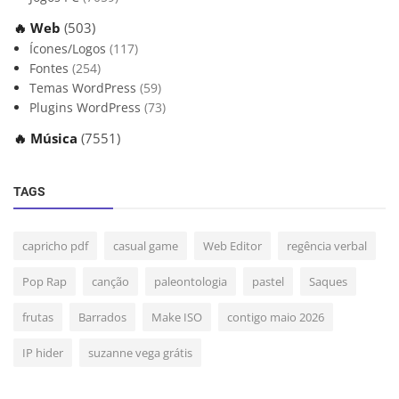
🔥 Web
(503)
Ícones/Logos
(117)
Fontes
(254)
Temas WordPress
(59)
Plugins WordPress
(73)
🔥 Música
(7551)
TAGS
capricho pdf
casual game
Web Editor
regência verbal
Pop Rap
canção
paleontologia
pastel
Saques
frutas
Barrados
Make ISO
contigo maio 2026
IP hider
suzanne vega grátis