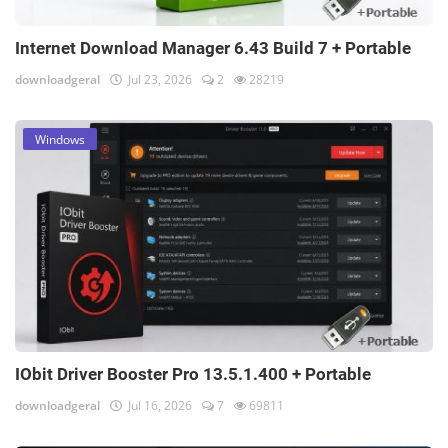
Internet Download Manager 6.43 Build 7 + Portable
downloadgeral
Jul 23, 2026
2
28219
Windows
IObit Driver Booster Pro 13.5.1.400 + Portable
downloadgeral
Jul 16, 2026
7
69811