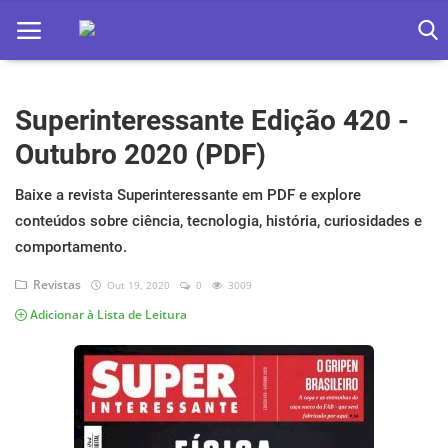
Superinteressante Edição 420 -
Home
Outubro 2020 (PDF)
Apps
Baixe a revista Superinteressante em PDF e explore
Ebooks
conteúdos sobre ciência, tecnologia, história, curiosidades e
Games
comportamento.
Revistas
Out 19, 2020
0
3009
Web
Adicionar à Lista de Leitura
Música
Jogos hoje na TV