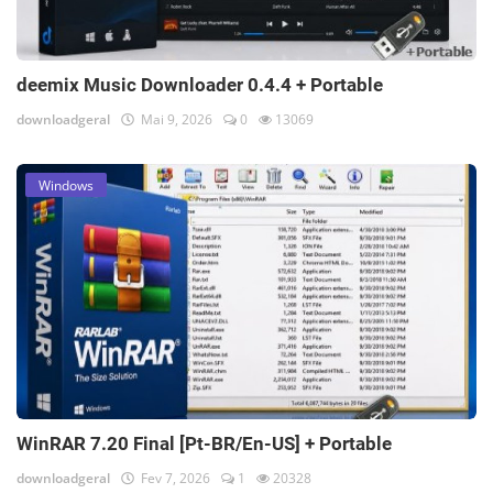
deemix Music Downloader 0.4.4 + Portable
downloadgeral
Mai 9, 2026
0
13069
Windows
WinRAR 7.20 Final [Pt-BR/En-US] + Portable
downloadgeral
Fev 7, 2026
1
20328