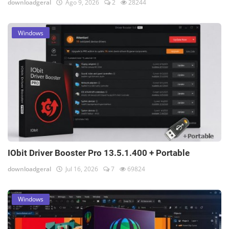
downloadgeral
Ago 9, 2026
2
28244
Windows
IObit Driver Booster Pro 13.5.1.400 + Portable
downloadgeral
Jul 16, 2026
7
69824
Windows