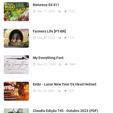
Natureza Ed 411
Abr 17, 2022
1522
Farmers Life [PT-BR]
Out 30, 2023
1571
My Everything Font
Nov 25, 2020
1948
Embr - Lunar New Year Ox Head Helmet
Fev 23, 2021
1431
Claudia Edição 745 - Outubro 2023 (PDF)