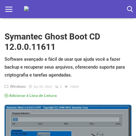
Symantec Ghost Boot CD
Home
12.0.0.11611
Apps
Software avançado e fácil de usar que ajuda você a fazer
Ebooks
backup e recuperar seus arquivos, oferecendo suporte para
Games
criptografia e tarefas agendadas.
Windows
Set 20, 2024
0
10808
Web
Adicionar à Lista de Leitura
Música
Jogos hoje na TV