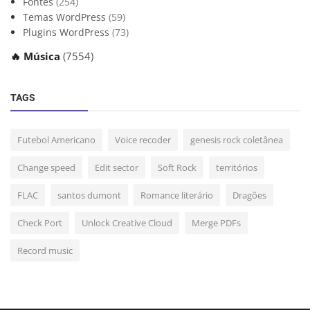
Fontes
(254)
Temas WordPress
(59)
Plugins WordPress
(73)
🔥 Música
(7554)
TAGS
Futebol Americano
Voice recoder
genesis rock coletânea
Change speed
Edit sector
Soft Rock
territórios
FLAC
santos dumont
Romance literário
Dragões
Check Port
Unlock Creative Cloud
Merge PDFs
Record music