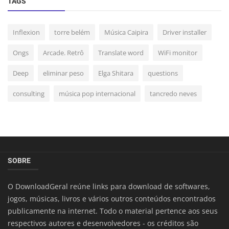
TAGS
Inflexion
torre belém
Música Caipira
Driver installer
Ongs
Arcade. Retrô
Translate word
WiFi monitor
Deep
eliminar peso
Elga Shitara
questions
consulting
música pop internacional
tancredo neves
SOBRE
O DownloadGeral reúne links para download de softwares,
jogos, músicas, livros e vários outros conteúdos encontrados
publicamente na internet. Todo o material pertence aos seus
respectivos autores e desenvolvedores - os créditos são