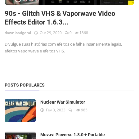
90s - Glitch VHS & Vaporwave Video
Effects Editor 1.6.3...
downloadgeral
Out 29, 2020
0
1868
Divulgue suas histórias com efeitos de falha insanamente legais,
efeitos Vaporwave e efeitos VHS.
POSTS POPULARES
Nuclear War Simulator
Fev 3, 2023
985
Movavi Picverse 1.8.0 + Portable