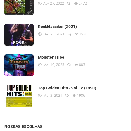
Abr 27, 2022
2472
Rockklassiker (2021)
Dez 27, 2021
1938
Monster Tribe
Mai 10, 2023
883
Top Golden Hits - Vol. IV (1990)
Mai 3, 2021
1986
NOSSAS ESCOLHAS