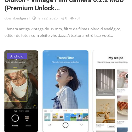
(Premium Unlock...
downloadgeral
Jan 22, 2026
0
701
Câmera antiga vintage de 35 mm, filtro de filme Polaroid analógico,
editor de fotos com efeito vhs dazz. A textura retrô traz você...
Android