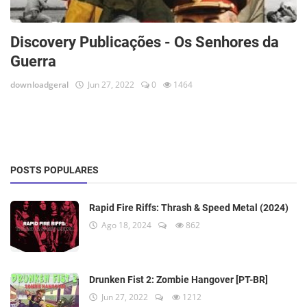
Discovery Publicações - Os Senhores da
Guerra
downloadgeral
Jun 27, 2022
0
1464
POSTS POPULARES
Rapid Fire Riffs: Thrash & Speed Metal (2024)
Ago 18, 2024
862
Drunken Fist 2: Zombie Hangover [PT-BR]
Jun 27, 2022
1212