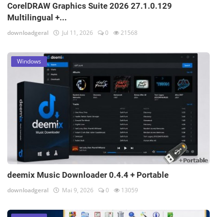
CorelDRAW Graphics Suite 2026 27.1.0.129
Multilingual +...
downloadgeral
Jul 11, 2026
0
21568
Windows
deemix Music Downloader 0.4.4 + Portable
downloadgeral
Mai 9, 2026
0
13059