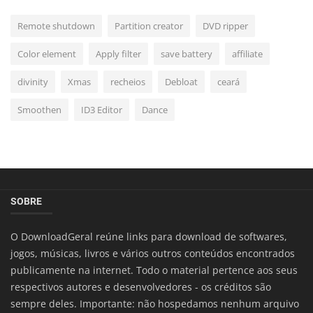
Remote shutdown
Partition creator
DVD ripper
Color element
Apply filter
save battery
affiliate
divinity
Xmas
recheios
Debloat
ceará
Smoothen
ID3 Editor
Dance
SOBRE
O DownloadGeral reúne links para download de softwares,
jogos, músicas, livros e vários outros conteúdos encontrados
publicamente na internet. Todo o material pertence aos seus
respectivos autores e desenvolvedores - os créditos são
sempre deles. Importante: não hospedamos nenhum arquivo