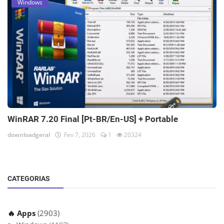
Windows
WinRAR 7.20 Final [Pt-BR/En-US] + Portable
downloadgeral
Fev 7, 2026
1
20324
CATEGORIAS
🔥 Apps
(2903)