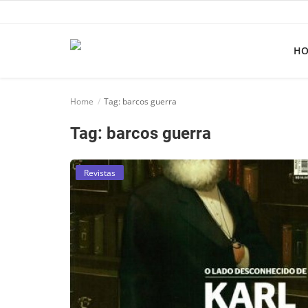
H
Home
Home
Tag: barcos guerra
Apps
Tag: barcos guerra
Ebooks
Games
Revistas
Web
Música
Jogos hoje na TV