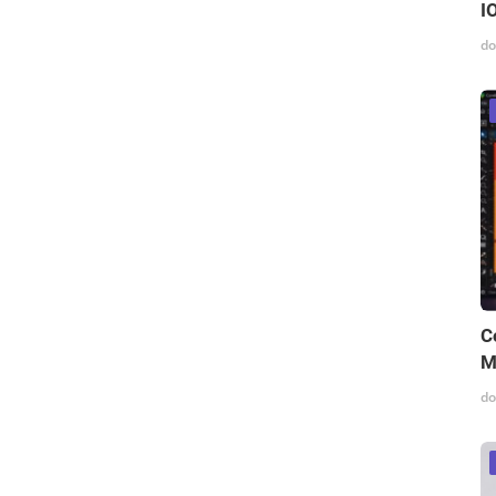
I
do
C
M
do