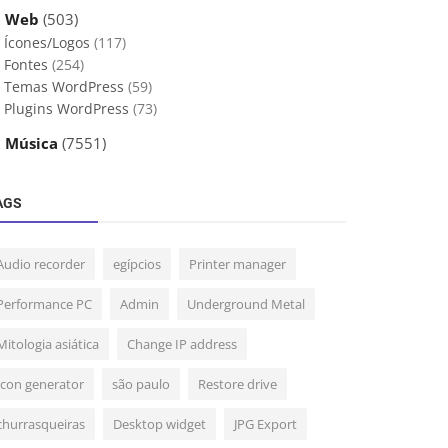
 Web
(503)
Ícones/Logos
(117)
Fontes
(254)
Temas WordPress
(59)
Plugins WordPress
(73)
 Música
(7551)
AGS
Audio recorder
egípcios
Printer manager
Performance PC
Admin
Underground Metal
Mitologia asiática
Change IP address
Icon generator
são paulo
Restore drive
churrasqueiras
Desktop widget
JPG Export