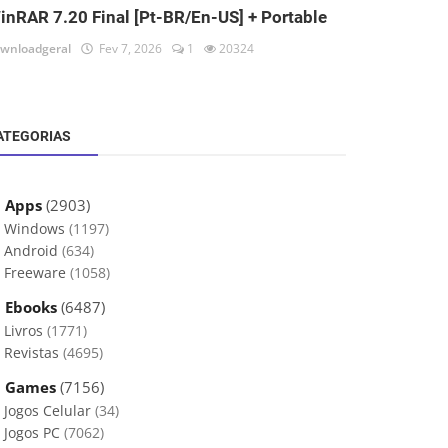
inRAR 7.20 Final [Pt-BR/En-US] + Portable
wnloadgeral
Fev 7, 2026
1
20324
ATEGORIAS
 Apps
(2903)
Windows
(1197)
Android
(634)
Freeware
(1058)
 Ebooks
(6487)
Livros
(1771)
Revistas
(4695)
 Games
(7156)
Jogos Celular
(34)
Jogos PC
(7062)