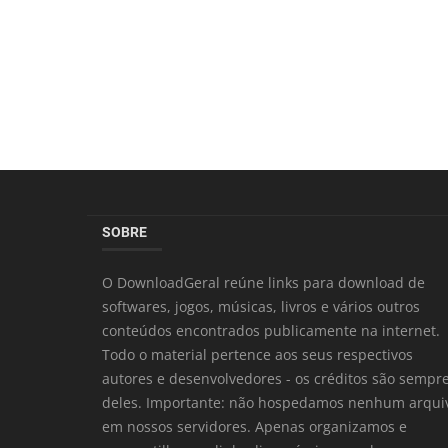
SOBRE
O DownloadGeral reúne links para download de
softwares, jogos, músicas, livros e vários outros
conteúdos encontrados publicamente na internet.
Todo o material pertence aos seus respectivos
autores e desenvolvedores - os créditos são sempr
deles. Importante: não hospedamos nenhum arqui
em nossos servidores. Apenas organizamos e