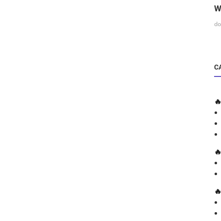
W
do
C


