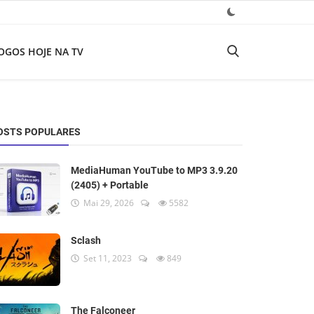
OGOS HOJE NA TV
OSTS POPULARES
MediaHuman YouTube to MP3 3.9.20
(2405) + Portable
Mai 29, 2026
5582
Sclash
Set 11, 2023
849
The Falconeer