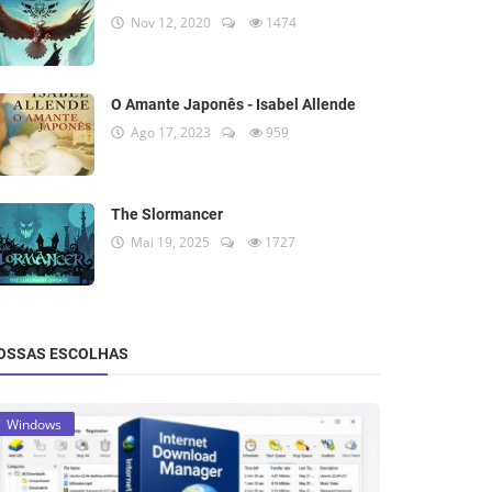
Nov 12, 2020
1474
O Amante Japonês - Isabel Allende
Ago 17, 2023
959
The Slormancer
Mai 19, 2025
1727
OSSAS ESCOLHAS
Windows