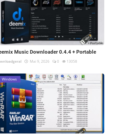
eemix Music Downloader 0.4.4 + Portable
wnloadgeral
Mai 9, 2026
0
13058
Windows