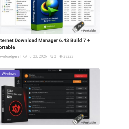
nternet Download Manager 6.43 Build 7 +
ortable
wnloadgeral
Jul 23, 2026
2
28223
Windows