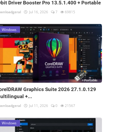
Obit Driver Booster Pro 13.5.1.400 + Portable
wnloadgeral
Jul 16, 2026
7
69815
Windows
orelDRAW Graphics Suite 2026 27.1.0.129
ultilingual +...
wnloadgeral
Jul 11, 2026
0
21567
Windows