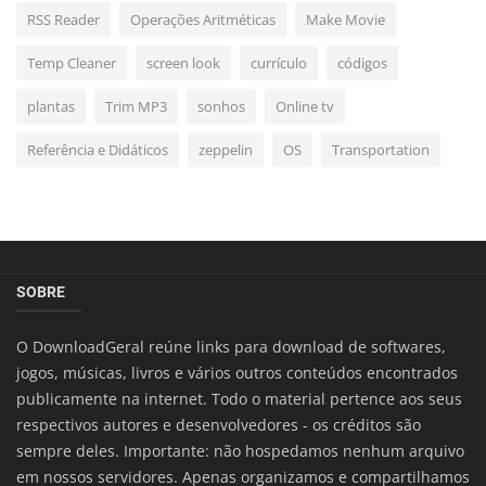
RSS Reader
Operações Aritméticas
Make Movie
Temp Cleaner
screen look
currículo
códigos
plantas
Trim MP3
sonhos
Online tv
Referência e Didáticos
zeppelin
OS
Transportation
SOBRE
O DownloadGeral reúne links para download de softwares,
jogos, músicas, livros e vários outros conteúdos encontrados
publicamente na internet. Todo o material pertence aos seus
respectivos autores e desenvolvedores - os créditos são
sempre deles. Importante: não hospedamos nenhum arquivo
em nossos servidores. Apenas organizamos e compartilhamos