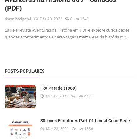
(PDF)
downloadgeral
Dez 23, 2022
0
1340
Baixe a revista Aventuras na História em PDF e explore curiosidades,
grandes acontecimentos e personagens marcantes da história mu...
POSTS POPULARES
Hot Parade (1989)
Mai 12, 2021
2710
30 Icons Furnitures Part-01 Lineal Color Style
Mar 28, 2021
1886