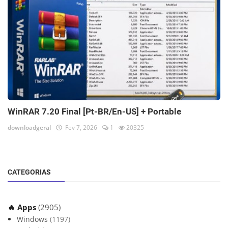
WinRAR 7.20 Final [Pt-BR/En-US] + Portable
downloadgeral
Fev 7, 2026
1
20325
CATEGORIAS
🔥 Apps
(2905)
Windows
(1197)