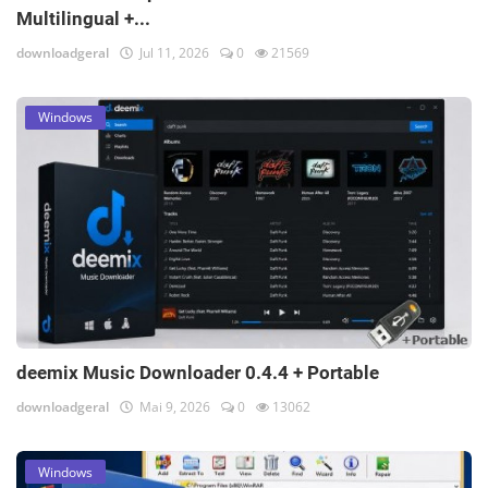
Multilingual +...
downloadgeral
Jul 11, 2026
0
21569
Windows
deemix Music Downloader 0.4.4 + Portable
downloadgeral
Mai 9, 2026
0
13062
Windows