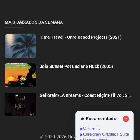
MAIS BAIXADOS DA SEMANA
Time Travel - Unreleased Projects (2021)
Joia Sunset Por Luciano Huck (2005)
Sellorekt/LA Dreams - Coast NightFall Vol. 2…
🔥 Recomendado
×
Online Tv
▶
Coreldraw Graphics Suite
▶
© 2020-2026 DownloadGeral