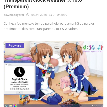
(Premium)
downloadgeral
Jun 24, 2026
0
2039
Conheça facilmente o tempo para hoje, para amanhã ou para os
próximos 10 dias com Transparent Clock & Weather.
Freeware