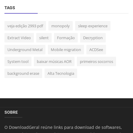
TAGS
veja edição 2993 pdf
monopoly
sleep experience
Extract Video
silent
Formação
Decryption
Underground Metal
Mobile migration
ACDSee
System tool
baixar músicas AOR
primeiros socorros
background erase
Alta Tecnologia
SOBRE
O DownloadGeral reúne links para download de softwares,