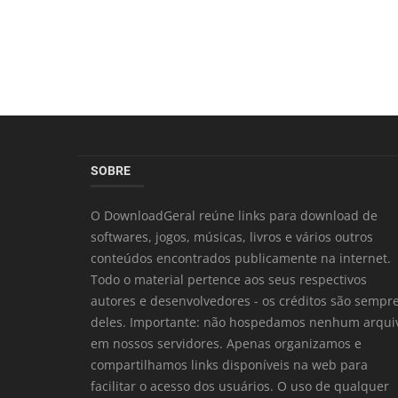
SOBRE
O DownloadGeral reúne links para download de
softwares, jogos, músicas, livros e vários outros
conteúdos encontrados publicamente na internet.
Todo o material pertence aos seus respectivos
autores e desenvolvedores - os créditos são sempr
deles. Importante: não hospedamos nenhum arqui
em nossos servidores. Apenas organizamos e
compartilhamos links disponíveis na web para
facilitar o acesso dos usuários. O uso de qualquer