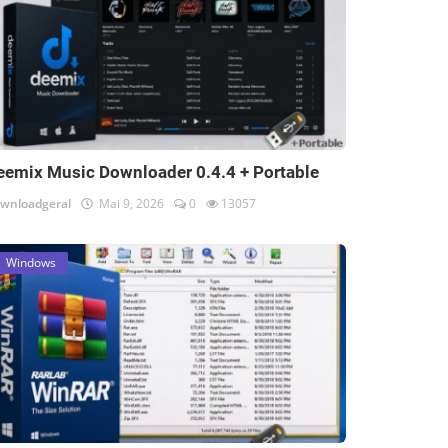
eemix Music Downloader 0.4.4 + Portable
wnloadgeral
Mai 9, 2026
0
13057
Windows