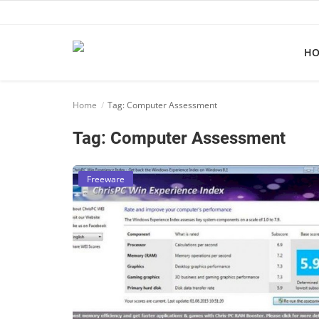
H
Home
Home
Tag: Computer Assessment
Apps
Tag: Computer Assessment
Ebooks
Games
Freeware
Web
Música
Jogos hoje na TV