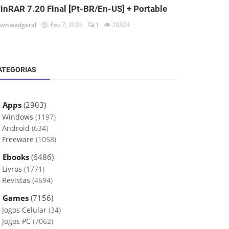
inRAR 7.20 Final [Pt-BR/En-US] + Portable
wnloadgeral
Fev 7, 2026
1
20324
ATEGORIAS
 Apps
(2903)
Windows
(1197)
Android
(634)
Freeware
(1058)
 Ebooks
(6486)
Livros
(1771)
Revistas
(4694)
 Games
(7156)
Jogos Celular
(34)
Jogos PC
(7062)