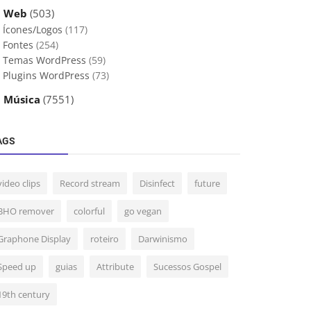
 Web
(503)
Ícones/Logos
(117)
Fontes
(254)
Temas WordPress
(59)
Plugins WordPress
(73)
 Música
(7551)
AGS
video clips
Record stream
Disinfect
future
BHO remover
colorful
go vegan
Graphone Display
roteiro
Darwinismo
Speed up
guias
Attribute
Sucessos Gospel
19th century