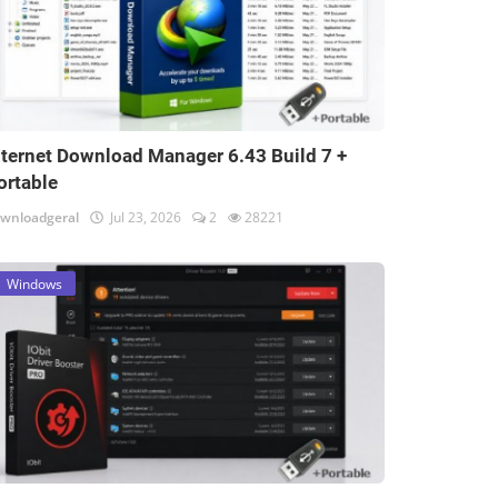
nternet Download Manager 6.43 Build 7 +
ortable
wnloadgeral
Jul 23, 2026
2
28221
Windows