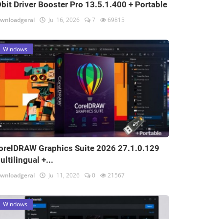
Obit Driver Booster Pro 13.5.1.400 + Portable
wnloadgeral
Jul 16, 2026
7
69815
Windows
orelDRAW Graphics Suite 2026 27.1.0.129
ultilingual +...
wnloadgeral
Jul 11, 2026
0
21567
Windows