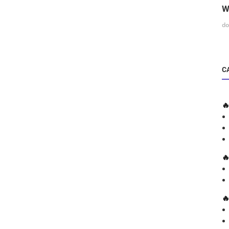
W
do
C


