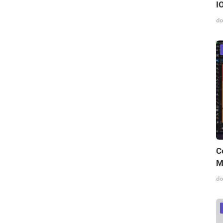
I
do
C
M
do