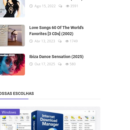
Ago 15, 2022
3591
Love Songs 60 Of The World's
Favorites [3 CDs] (2002)
Abr 13, 2023
1749
Ibiza Dance Sensation (2025)
Out 17, 2025
580
OSSAS ESCOLHAS
Windows