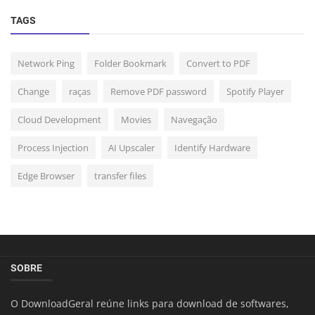
TAGS
Network Ping
Folder Bookmark
Convert to PDF
Change
raças
Remove PDF password
Spotify Player
Cloud Development
Movies
Navegação
Process Injection
AI Upscaler
Identify Hardware
Edge Browser
transfer files
SOBRE
O DownloadGeral reúne links para download de softwares,