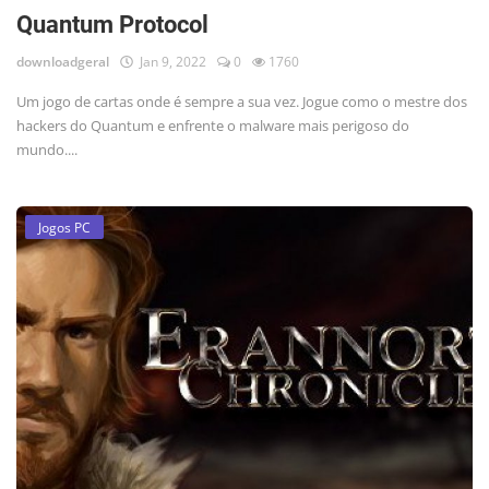
Quantum Protocol
downloadgeral
Jan 9, 2022
0
1760
Um jogo de cartas onde é sempre a sua vez. Jogue como o mestre dos
hackers do Quantum e enfrente o malware mais perigoso do
mundo....
Jogos PC