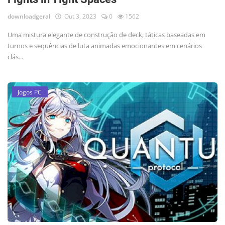
downloadgeral
Out 3, 2023
0
1562
Uma mistura elegante de construção de deck, táticas baseadas em
turnos e sequências de luta animadas emocionantes em cenários
clás...
Jogos PC