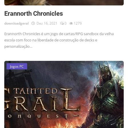
Erannorth Chronicles
downloadgeral
Dez 16, 2021
0
1279
Erannorth Chronicles é um jogo de cartas/RPG sandbox da velha
escola com foco na liberdade de construção de decks e
personalização...
Jogos PC