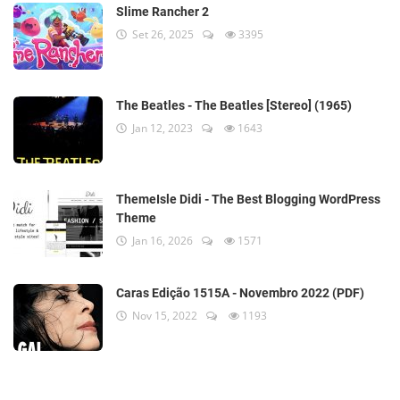
Slime Rancher 2
Set 26, 2025
3395
The Beatles - The Beatles [Stereo] (1965)
Jan 12, 2023
1643
ThemeIsle Didi - The Best Blogging WordPress
Theme
Jan 16, 2026
1571
Caras Edição 1515A - Novembro 2022 (PDF)
Nov 15, 2022
1193