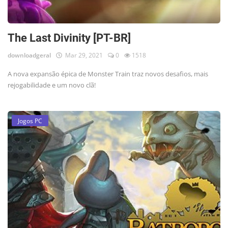
The Last Divinity [PT-BR]
downloadgeral
Mar 29, 2021
0
1518
A nova expansão épica de Monster Train traz novos desafios, mais
rejogabilidade e um novo clã!
Jogos PC