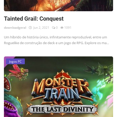
Tainted Grail: Conquest
downloadgeral
Jun 2, 2021
0
1091
Um híbrido de história único, infinitamente reproduzível, entre um
Roguelike de construção de deck e um jogo de RPG. Explore os ma...
Jogos PC