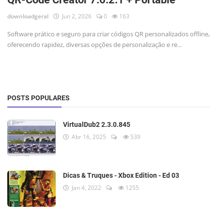
downloadgeral
Jun 2, 2026
0
163
Software prático e seguro para criar códigos QR personalizados offline,
oferecendo rapidez, diversas opções de personalização e re...
POSTS POPULARES
VirtualDub2 2.3.0.845
Abr 16, 2025
539
Dicas & Truques - Xbox Edition - Ed 03
Jan 4, 2022
1255