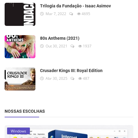
Trilogia da Fundação - Isaac Asimov
Mar 7, 2022
4695
80s Anthems (2021)
Out 30, 2021
1937
Crusader Kings III: Royal Edition
Abr 30, 2025
487
NOSSAS ESCOLHAS
Windows