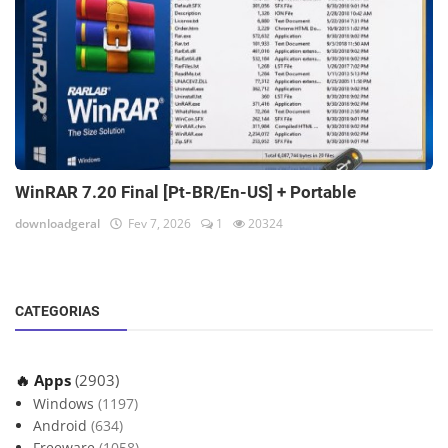
WinRAR 7.20 Final [Pt-BR/En-US] + Portable
downloadgeral
Fev 7, 2026
1
20324
CATEGORIAS
🔥 Apps
(2903)
Windows
(1197)
Android
(634)
Freeware
(1058)