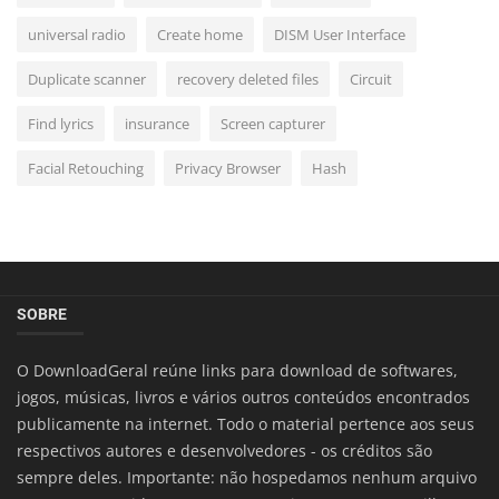
universal radio
Create home
DISM User Interface
Duplicate scanner
recovery deleted files
Circuit
Find lyrics
insurance
Screen capturer
Facial Retouching
Privacy Browser
Hash
SOBRE
O DownloadGeral reúne links para download de softwares,
jogos, músicas, livros e vários outros conteúdos encontrados
publicamente na internet. Todo o material pertence aos seus
respectivos autores e desenvolvedores - os créditos são
sempre deles. Importante: não hospedamos nenhum arquivo