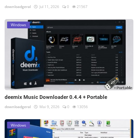
downloadgeral
Jul 11, 2026
0
21567
Windows
deemix Music Downloader 0.4.4 + Portable
downloadgeral
Mai 9, 2026
0
13056
Windows