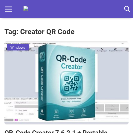
Tag: Creator QR Code
Home
Windows
Apps
Ebooks
Games
Web
Música
Jogos hoje na TV
QR-Code Creator 7.6.2.1 + Portable