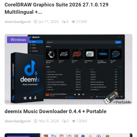
CorelDRAW Graphics Suite 2026 27.1.0.129
Multilingual +...
downloadgeral
Jul 11, 2026
0
21569
Windows
deemix Music Downloader 0.4.4 + Portable
downloadgeral
Mai 9, 2026
0
13065