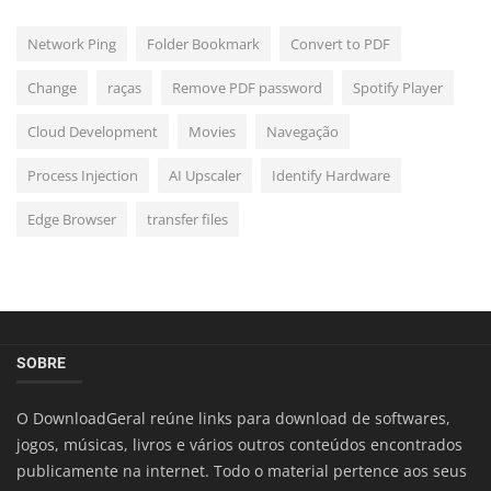
Network Ping
Folder Bookmark
Convert to PDF
Change
raças
Remove PDF password
Spotify Player
Cloud Development
Movies
Navegação
Process Injection
AI Upscaler
Identify Hardware
Edge Browser
transfer files
SOBRE
O DownloadGeral reúne links para download de softwares,
jogos, músicas, livros e vários outros conteúdos encontrados
publicamente na internet. Todo o material pertence aos seus