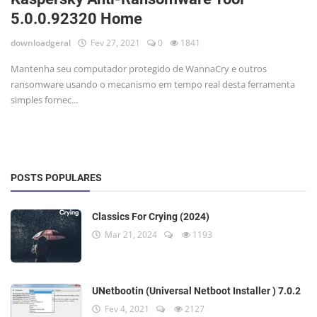
5.0.0.92320 Home
downloadgeral
Fev 27, 2021
0
1841
Mantenha seu computador protegido de WannaCry e outros
ransomware usando o mecanismo em tempo real desta ferramenta
simples fornec...
POSTS POPULARES
Classics For Crying (2024)
Mar 21, 2024
1193
UNetbootin (Universal Netboot Installer ) 7.0.2
Fev 4, 2021
2127