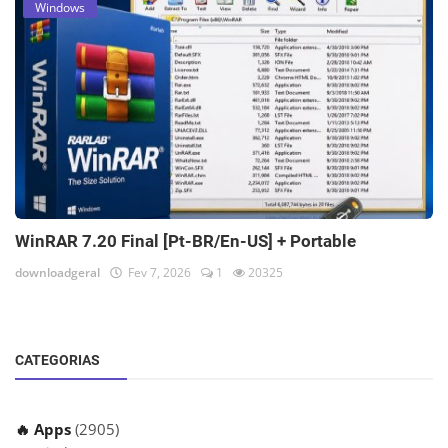
Windows
WinRAR 7.20 Final [Pt-BR/En-US] + Portable
downloadgeral
Fev 7, 2026
1
20325
CATEGORIAS
🔥 Apps
(2905)