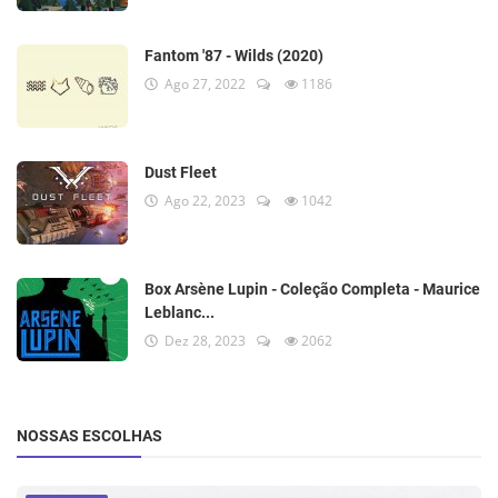
Fantom '87 - Wilds (2020)
Ago 27, 2022
1186
Dust Fleet
Ago 22, 2023
1042
Box Arsène Lupin - Coleção Completa - Maurice
Leblanc...
Dez 28, 2023
2062
NOSSAS ESCOLHAS