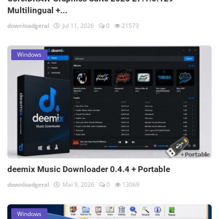
Multilingual +...
downloadgeral
Jul 11, 2026
0
21573
Windows
deemix Music Downloader 0.4.4 + Portable
downloadgeral
Mai 9, 2026
0
13069
Windows