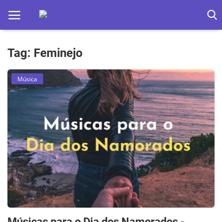
Tag: Feminejo
Home
Música
Apps
Ebooks
Games
Web
Música
Jogos hoje na TV
Músicas para o Dia dos Namorados -