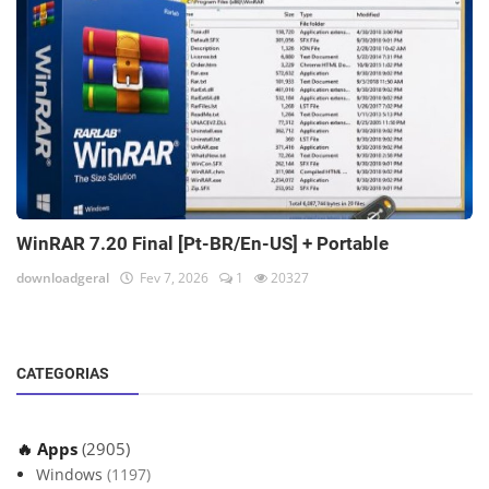
WinRAR 7.20 Final [Pt-BR/En-US] + Portable
downloadgeral
Fev 7, 2026
1
20327
CATEGORIAS
🔥 Apps
(2905)
Windows
(1197)