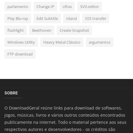
parlamento
Change IP
cifras
SVG editor
Play Blu-ray
Edit Subtitle
Island
IOS transfer
flashlight
Beethoven
Create Snapshot
Windows Utility
Heavy Metal Clássico
argumentos
FTP download
SOBRE
O DownloadGeral reúne links para download de softwares,
jogos, músicas, livros e vários outros conteúdos encontrados
publicamente na internet. Todo o material pertence aos seus
respectivos autores e desenvolvedores - os créditos são