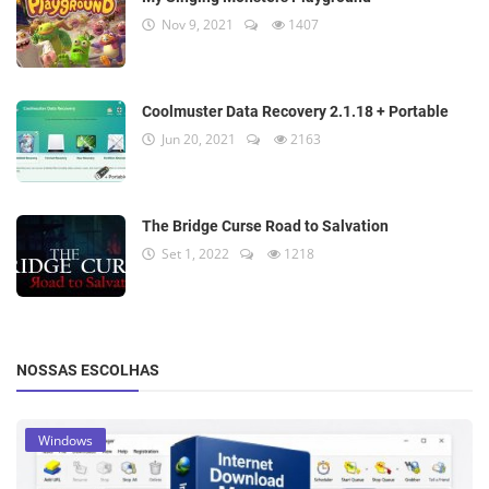
Nov 9, 2021
1407
Coolmuster Data Recovery 2.1.18 + Portable
Jun 20, 2021
2163
The Bridge Curse Road to Salvation
Set 1, 2022
1218
NOSSAS ESCOLHAS
Windows