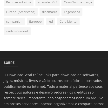
Remove antivirus
animated GIF
Casa Claudia março
Futebol (Americano)
dinamarca
Engenharia
companion
Europop
led
Cura Mental
santos dumont
SOBRE
O DownloadGeral reúne links para download de softwares,
jogos, músicas, livros e vários outros conteúdos encontrados
publicamente na internet. Todo o material pertence aos seus
respectivos autores e desenvolvedores - os créditos são
sempre deles. Importante: não hospedamos nenhum arquivo
em nossos servidores. Apenas organizamos e compartilhamos