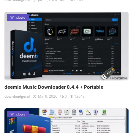
Windows
deemix Music Downloader 0.4.4 + Portable
downloadgeral
Mai 9, 2026
0
13049
Windows