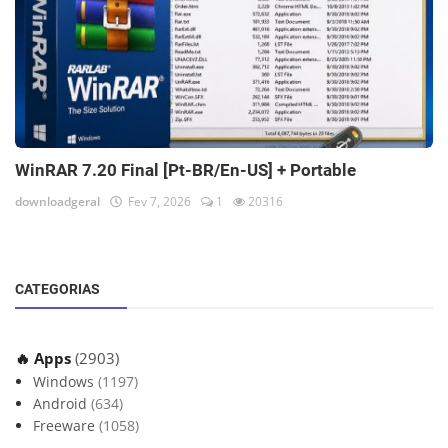
WinRAR 7.20 Final [Pt-BR/En-US] + Portable
downloadgeral
Fev 7, 2026
1
20316
CATEGORIAS
🔥 Apps
(2903)
Windows
(1197)
Android
(634)
Freeware
(1058)