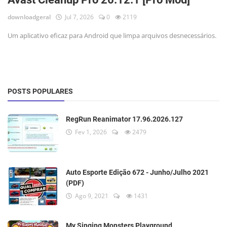
downloadgeral
Jul 7, 2026
0
2119
Um aplicativo eficaz para Android que limpa arquivos desnecessários.
POSTS POPULARES
RegRun Reanimator 17.96.2026.127
Fev 1, 2026
2479
Auto Esporte Edição 672 - Junho/Julho 2021
(PDF)
Ago 9, 2021
1431
My Singing Monsters Playground