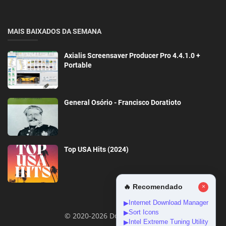
MAIS BAIXADOS DA SEMANA
Axialis Screensaver Producer Pro 4.4.1.0 +
Portable
General Osório - Francisco Doratioto
Top USA Hits (2024)
🔥 Recomendado
×
Internet Download Manager
▶
Sort Icons
▶
© 2020-2026 DownloadGeral
Intel Extreme Tuning Utility
▶