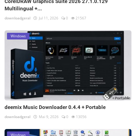
CorelDRAW Graphics Suite 2026 27.1.0.129
Multilingual +...
downloadgeral
Jul 11, 2026
0
21567
Windows
deemix Music Downloader 0.4.4 + Portable
downloadgeral
Mai 9, 2026
0
13056
Windows