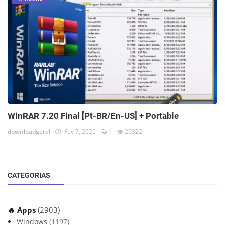
WinRAR 7.20 Final [Pt-BR/En-US] + Portable
downloadgeral
Fev 7, 2026
1
20322
CATEGORIAS
🔥 Apps
(2903)
Windows
(1197)