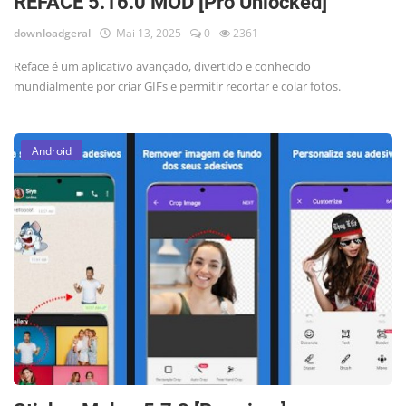
REFACE 5.16.0 MOD [Pro Unlocked]
downloadgeral
Mai 13, 2025
0
2361
Reface é um aplicativo avançado, divertido e conhecido
mundialmente por criar GIFs e permitir recortar e colar fotos.
Android