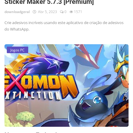
Sticker Maker 5.7.3 [Premium]
downloadgeral
Abr 5, 2023
0
1571
Crie adesivos incríveis usando este aplicativo de criação de adesivos
do WhatsApp.
Jogos PC