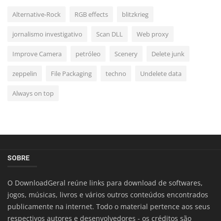
Alternative-Rock
RGB effects
blitzkrieg
jornalismo investigativo
Scan DLL
Web proxy
Improve Camera
petróleo
Scenery
Delete junk
zeppelin
File Packaging
techno
Undelete data
Always on top
SOBRE
O DownloadGeral reúne links para download de softwares,
jogos, músicas, livros e vários outros conteúdos encontrados
publicamente na internet. Todo o material pertence aos seus
respectivos autores e desenvolvedores - os créditos são