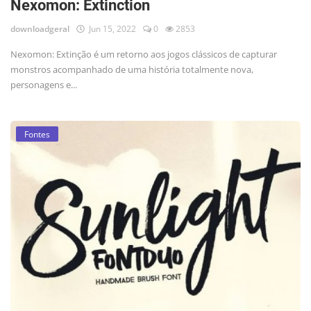
Nexomon: Extinction
downloadgeral
Jun 15, 2022
0
2853
Nexomon: Extinção é um retorno aos jogos clássicos de capturar
monstros acompanhado de uma história totalmente nova,
personagens e...
Fontes