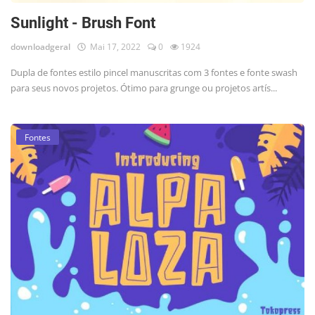
Sunlight - Brush Font
downloadgeral
Mai 17, 2022
0
1924
Dupla de fontes estilo pincel manuscritas com 3 fontes e fonte swash
para seus novos projetos. Ótimo para grunge ou projetos artís...
Fontes