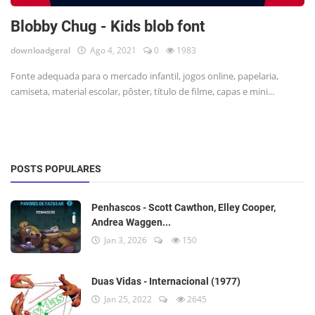
Blobby Chug - Kids blob font
downloadgeral
Ago 4, 2021
0
1983
Fonte adequada para o mercado infantil, jogos online, papelaria,
camiseta, material escolar, pôster, título de filme, capas e mini...
POSTS POPULARES
Penhascos - Scott Cawthon, Elley Cooper,
Andrea Waggen...
Jan 3, 2026
150
Duas Vidas - Internacional (1977)
Jan 25, 2022
2645