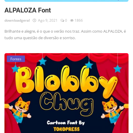
ALPALOZA Font
downloadgeral
Ago 9, 2021
0
1866
Brilhante e alegre, é o que o verão nos traz. Assim como ALPALOZA, é
tudo uma questão de diversão e sorriso.
Fontes