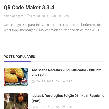
QR Code Maker 3.3.4
downloadgeral
Fev 10, 2025
0
1785
Gere códigos QR para links, texto, endereços de e-mail, números de
WhatsApp, mensagens SMS, chamadas e credenciais de rede Wi-Fi....
POSTS POPULARES
Ana Maria Receitas - Liquidificador - Outubro
2021 (PDF...
Out 14, 2021
1287
Ideias & Revoluções Edição 06 - Nazi-Fascismo
(PDF)
Mar 17, 2023
1110