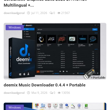
Multilingual +...
downloadgeral
Jul 11, 2026
0
21567
Windows
deemix Music Downloader 0.4.4 + Portable
downloadgeral
Mai 9, 2026
0
13056
Windows