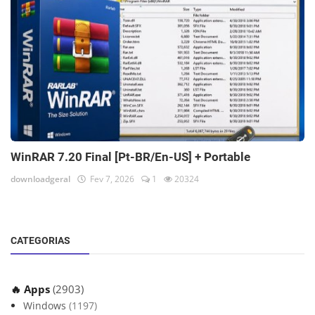
WinRAR 7.20 Final [Pt-BR/En-US] + Portable
downloadgeral
Fev 7, 2026
1
20324
CATEGORIAS
🔥 Apps
(2903)
Windows
(1197)