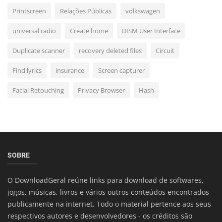
Printscreen
Relações Públicas
volkswagen
universal radio
Create home
DISM User Interface
Duplicate scanner
recovery deleted files
Circuit
Find lyrics
insurance
Screen capturer
Facial Retouching
Privacy Browser
Hash
SOBRE
O DownloadGeral reúne links para download de softwares,
jogos, músicas, livros e vários outros conteúdos encontrados
publicamente na internet. Todo o material pertence aos seus
respectivos autores e desenvolvedores - os créditos são