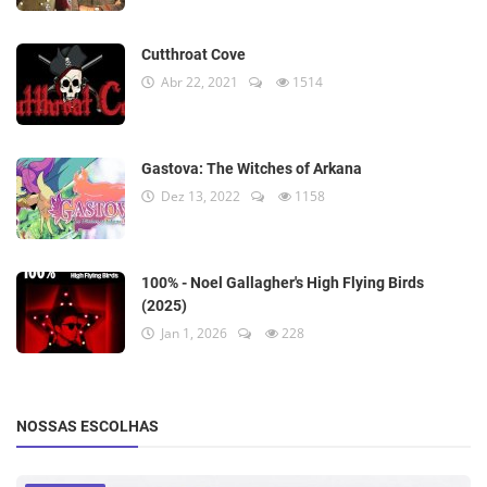
Cutthroat Cove
Abr 22, 2021
1514
Gastova: The Witches of Arkana
Dez 13, 2022
1158
100% - Noel Gallagher's High Flying Birds
(2025)
Jan 1, 2026
228
NOSSAS ESCOLHAS