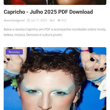
Capricho - Julho 2025 PDF Download
downloadgeral
Jul 17, 2025
0
422
Baixe a revista Capricho em PDF e acompanhe novidades sobre moda,
beleza, música, famosos e cultura jovem.
Revistas