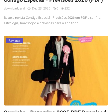
downloadgeral
Dez 23, 2025
0
232
Baixe a revista Contigo Especial - Previsões 2026 em PDF e confira
astrologia, horóscopo e previsões para o ano todo.
Revistas