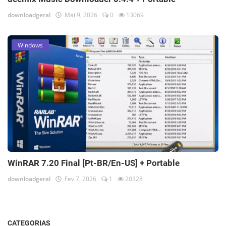
downloadgeral
Mai 9, 2026
0
13069
Windows
WinRAR 7.20 Final [Pt-BR/En-US] + Portable
downloadgeral
Fev 7, 2026
1
20328
CATEGORIAS