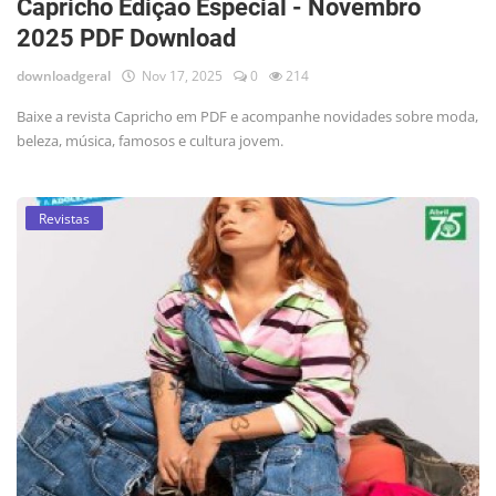
Capricho Edição Especial - Novembro
2025 PDF Download
downloadgeral
Nov 17, 2025
0
214
Baixe a revista Capricho em PDF e acompanhe novidades sobre moda,
beleza, música, famosos e cultura jovem.
Revistas