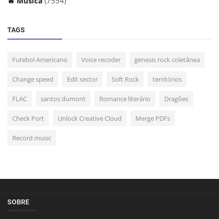
🔥 Música
(7554)
TAGS
Futebol Americano
Voice recoder
genesis rock coletânea
Change speed
Edit sector
Soft Rock
territórios
FLAC
santos dumont
Romance literário
Dragões
Check Port
Unlock Creative Cloud
Merge PDFs
Record music
SOBRE