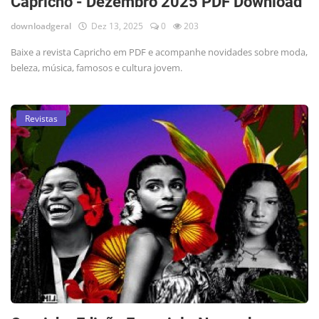
Capricho - Dezembro 2025 PDF Download
downloadgeral
Dez 13, 2025
0
203
Baixe a revista Capricho em PDF e acompanhe novidades sobre moda,
beleza, música, famosos e cultura jovem.
Revistas