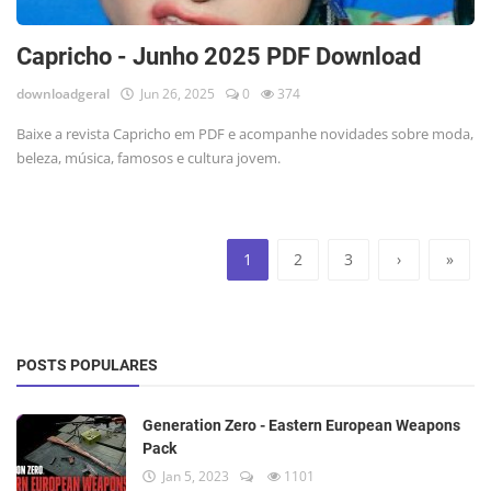
Capricho - Junho 2025 PDF Download
downloadgeral
Jun 26, 2025
0
374
Baixe a revista Capricho em PDF e acompanhe novidades sobre moda,
beleza, música, famosos e cultura jovem.
1
2
3
›
»
POSTS POPULARES
Generation Zero - Eastern European Weapons
Pack
Jan 5, 2023
1101