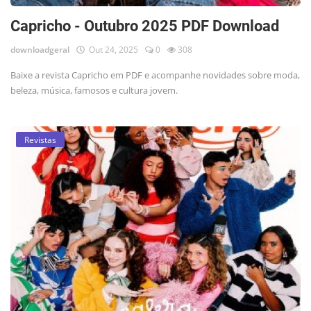
Capricho - Outubro 2025 PDF Download
downloadgeral
Out 24, 2025
0
308
Baixe a revista Capricho em PDF e acompanhe novidades sobre moda,
beleza, música, famosos e cultura jovem.
Revistas