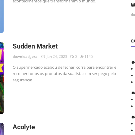
acontecimentos que transformaram o mundo.
W
do
C
Sudden Market
downloadgeral
Jan 24, 2023
0
1145

O supermercado acabou de fechar, corra para encontrar e
recolher todos os produtos da sua lista sem ser pego pelo
segurança!


Acolyte