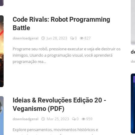
Code Rivals: Robot Programming
Battle
downloadgeral
Jun 28, 2023
0
827
Programe seu robô, pressione executar e veja ele destruir os
d
inimigos. Usando a programação visual, você aprenderá
do
programação rea...
Ideias & Revoluções Edição 20 -
Veganismo (PDF)
downloadgeral
Mar 25, 2023
0
959
Explore pensamentos, movimentos históricos e