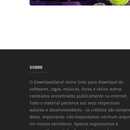
SOBRE
O DownloadGeral reúne links para download de
softwares, jogos, músicas, livros e vários outros
conteúdos encontrados publicamente na internet.
Todo o material pertence aos seus respectivos
autores e desenvolvedores - os créditos são sempr
deles. Importante: não hospedamos nenhum arqui
em nossos servidores. Apenas organizamos e