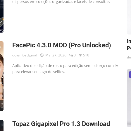
dispersos em coleções organizadas e fáceis de consultar.
I
FacePic 4.3.0 MOD (Pro Unlocked)
P
downloadgeral
Mai 27, 2026
0
510
do
Aplicativo de edição de rosto para edição sem esforço com IA
para elevar seu jogo de selfies.
Topaz Gigapixel Pro 1.3 Download