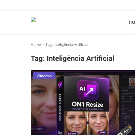
H
Home
Home
Tag: Inteligência Artificial
Apps
Tag: Inteligência Artificial
Ebooks
Games
Windows
Web
Música
Jogos hoje na TV