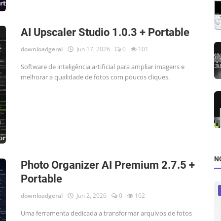
AI Upscaler Studio 1.0.3 + Portable
downloadgeral
Jun 17, 2026
0
101
Software de inteligência artificial para ampliar imagens e
melhorar a qualidade de fotos com poucos cliques.
N
Photo Organizer AI Premium 2.7.5 +
Portable
downloadgeral
Jun 2, 2026
0
102
Uma ferramenta dedicada a transformar arquivos de fotos