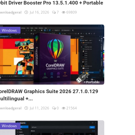
Obit Driver Booster Pro 13.5.1.400 + Portable
wnloadgeral
Jul 16, 2026
7
69809
Windows
orelDRAW Graphics Suite 2026 27.1.0.129
ultilingual +...
wnloadgeral
Jul 11, 2026
0
21564
Windows