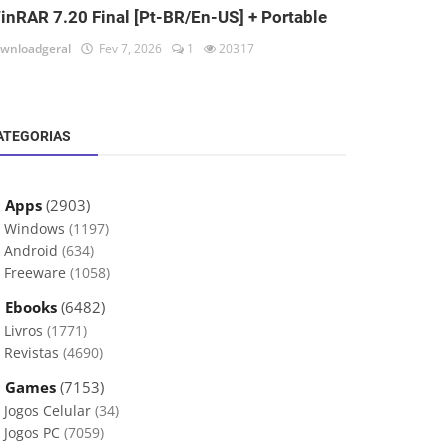
inRAR 7.20 Final [Pt-BR/En-US] + Portable
wnloadgeral
Fev 7, 2026
1
20317
ATEGORIAS
 Apps
(2903)
Windows
(1197)
Android
(634)
Freeware
(1058)
 Ebooks
(6482)
Livros
(1771)
Revistas
(4690)
 Games
(7153)
Jogos Celular
(34)
Jogos PC
(7059)