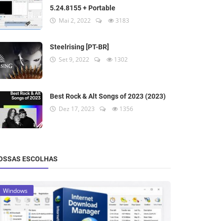
5.24.8155 + Portable
Mai 2, 2022
3183
Steelrising [PT-BR]
Set 9, 2022
1302
Best Rock & Alt Songs of 2023 (2023)
Dez 17, 2023
1356
OSSAS ESCOLHAS
Windows