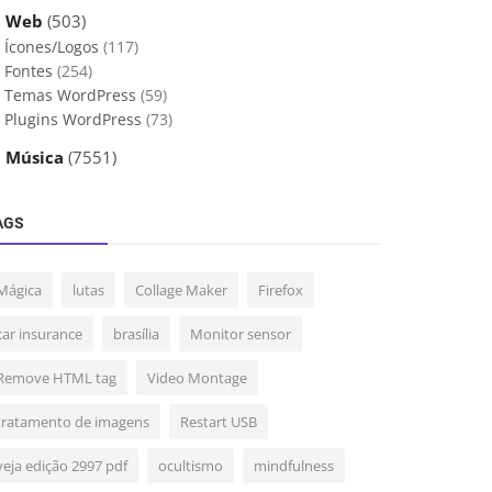
 Web
(503)
Ícones/Logos
(117)
Fontes
(254)
Temas WordPress
(59)
Plugins WordPress
(73)
 Música
(7551)
AGS
Mágica
lutas
Collage Maker
Firefox
car insurance
brasília
Monitor sensor
Remove HTML tag
Video Montage
tratamento de imagens
Restart USB
veja edição 2997 pdf
ocultismo
mindfulness