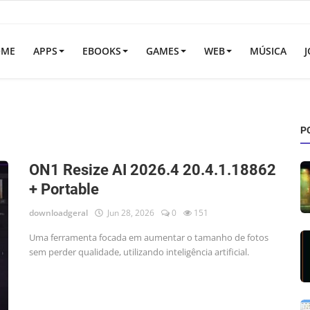
OME
APPS
EBOOKS
GAMES
WEB
MÚSICA
J
P
ON1 Resize AI 2026.4 20.4.1.18862
+ Portable
downloadgeral
Jun 28, 2026
0
151
Uma ferramenta focada em aumentar o tamanho de fotos
sem perder qualidade, utilizando inteligência artificial.