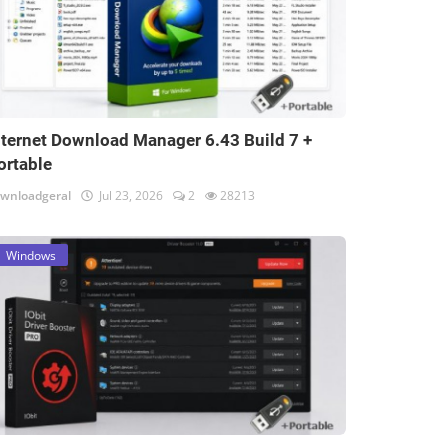
nternet Download Manager 6.43 Build 7 +
ortable
wnloadgeral
Jul 23, 2026
2
28213
Windows