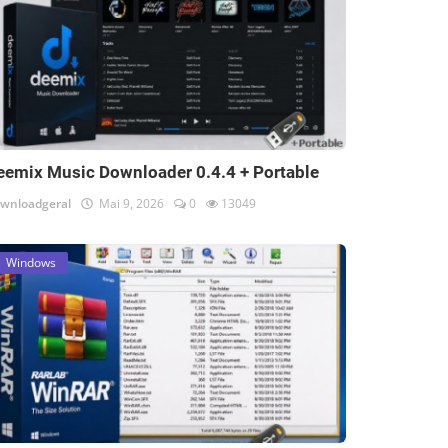
eemix Music Downloader 0.4.4 + Portable
wnloadgeral
Mai 9, 2026
0
13049
Windows