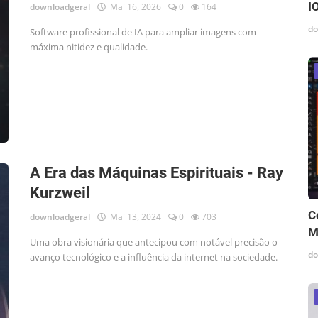
I
downloadgeral
Mai 16, 2026
0
164
do
Software profissional de IA para ampliar imagens com
máxima nitidez e qualidade.
A Era das Máquinas Espirituais - Ray
Kurzweil
C
downloadgeral
Mai 13, 2024
0
703
M
Uma obra visionária que antecipou com notável precisão o
do
avanço tecnológico e a influência da internet na sociedade.