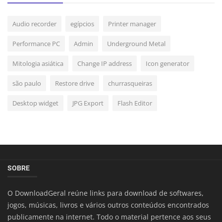
Audio recorder
egípcios
Printer manager
Performance PC
Admin
Underground Metal
Mitologia asiática
Change IP address
Icon generator
são paulo
Restore drive
churrasqueiras
Desktop widget
JPG Export
Flash Editor
SOBRE
O DownloadGeral reúne links para download de softwares,
jogos, músicas, livros e vários outros conteúdos encontrados
publicamente na internet. Todo o material pertence aos seus