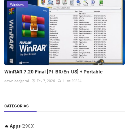
Windows
WinRAR 7.20 Final [Pt-BR/En-US] + Portable
downloadgeral
Fev 7, 2026
1
20324
CATEGORIAS
🔥 Apps
(2903)