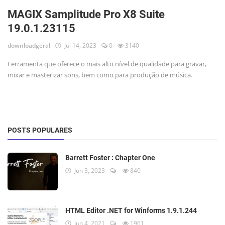
MAGIX Samplitude Pro X8 Suite
19.0.1.23115
downloadgeral
Jul 14, 2023
0
3140
Ferramenta que oferece o mais alto nível de qualidade para gravar,
mixar e masterizar sons, bem como para produção de música.
POSTS POPULARES
Barrett Foster : Chapter One
Jun 3, 2023
840
HTML Editor .NET for Winforms 1.9.1.244
Jun 4, 2021
1961