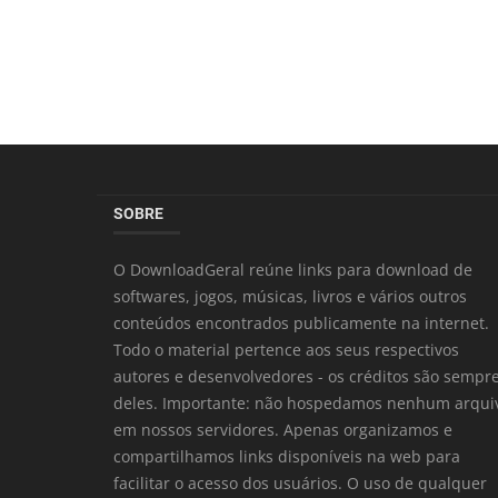
SOBRE
O DownloadGeral reúne links para download de
softwares, jogos, músicas, livros e vários outros
conteúdos encontrados publicamente na internet.
Todo o material pertence aos seus respectivos
autores e desenvolvedores - os créditos são sempr
deles. Importante: não hospedamos nenhum arqui
em nossos servidores. Apenas organizamos e
compartilhamos links disponíveis na web para
facilitar o acesso dos usuários. O uso de qualquer