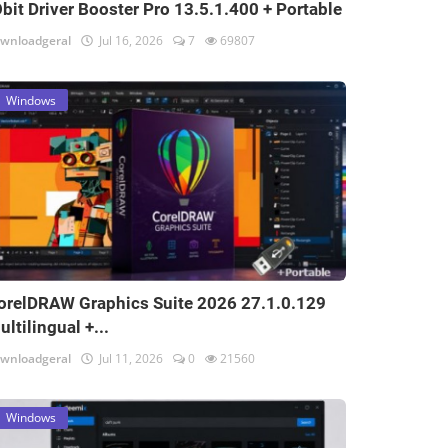
Obit Driver Booster Pro 13.5.1.400 + Portable
wnloadgeral
Jul 16, 2026
7
69807
Windows
orelDRAW Graphics Suite 2026 27.1.0.129
ultilingual +...
wnloadgeral
Jul 11, 2026
0
21560
Windows