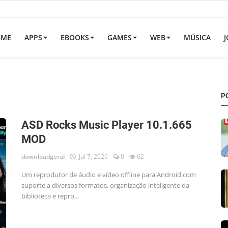
OME
APPS
EBOOKS
GAMES
WEB
MÚSICA
J
P
ASD Rocks Music Player 10.1.665
MOD
downloadgeral
Jul 7, 2026
0
62
Um reprodutor de áudio e vídeo offline para Android com
suporte a diversos formatos, organização inteligente da
biblioteca e repro...