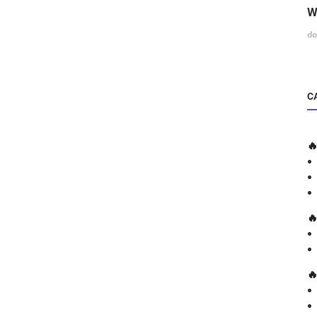
W
do
C


