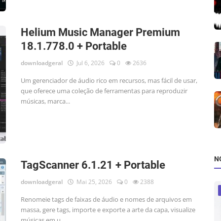
Helium Music Manager Premium
18.1.778.0 + Portable
downloadgeral
Jul 6, 2026
0
2636
Um gerenciador de áudio rico em recursos, mas fácil de usar,
que oferece uma coleção de ferramentas para reproduzir
músicas, marca...
N
TagScanner 6.1.21 + Portable
downloadgeral
Mai 25, 2026
0
2388
Renomeie tags de faixas de áudio e nomes de arquivos em
massa, gere tags, importe e exporte a arte da capa, visualize
músicas em u...