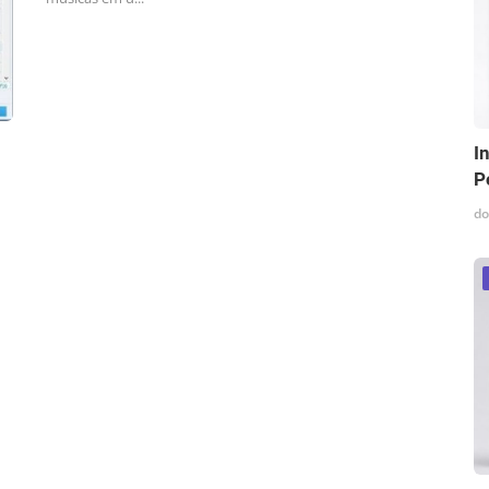
I
P
do