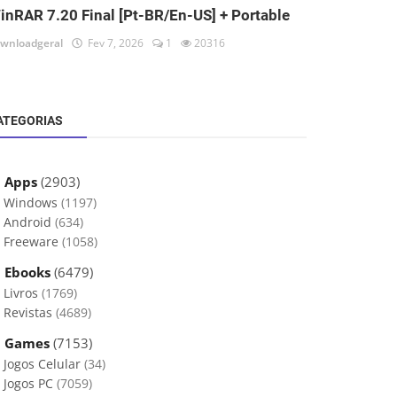
inRAR 7.20 Final [Pt-BR/En-US] + Portable
wnloadgeral
Fev 7, 2026
1
20316
ATEGORIAS
 Apps
(2903)
Windows
(1197)
Android
(634)
Freeware
(1058)
 Ebooks
(6479)
Livros
(1769)
Revistas
(4689)
 Games
(7153)
Jogos Celular
(34)
Jogos PC
(7059)