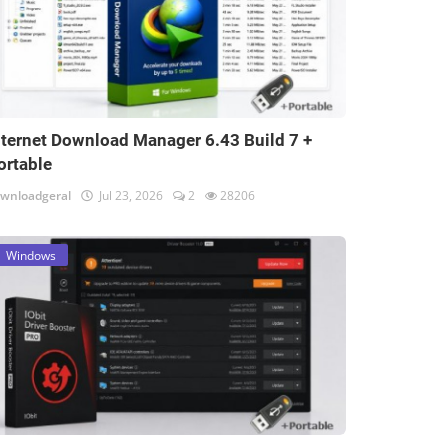
nternet Download Manager 6.43 Build 7 +
ortable
wnloadgeral
Jul 23, 2026
2
28206
Windows