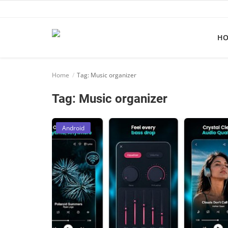
H
Home
Home
Tag: Music organizer
Apps
Tag: Music organizer
Ebooks
Games
Android
Web
Música
Jogos hoje na TV