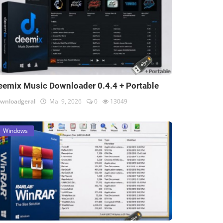
eemix Music Downloader 0.4.4 + Portable
wnloadgeral
Mai 9, 2026
0
13049
Windows