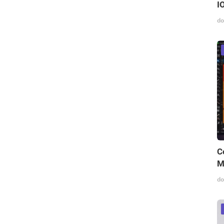
I
do
C
M
do