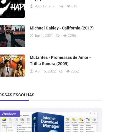
Ago 12, 2023
816
Michael Oakley - California (2017)
Jun 1, 2021
2296
Mutantes - Promessas de Amor -
Trilha Sonora (2009)
Abr 15, 2022
2552
OSSAS ESCOLHAS
Windows