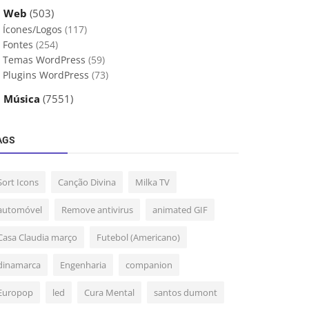
 Web
(503)
Ícones/Logos
(117)
Fontes
(254)
Temas WordPress
(59)
Plugins WordPress
(73)
 Música
(7551)
AGS
Sort Icons
Canção Divina
Milka TV
automóvel
Remove antivirus
animated GIF
Casa Claudia março
Futebol (Americano)
dinamarca
Engenharia
companion
Europop
led
Cura Mental
santos dumont