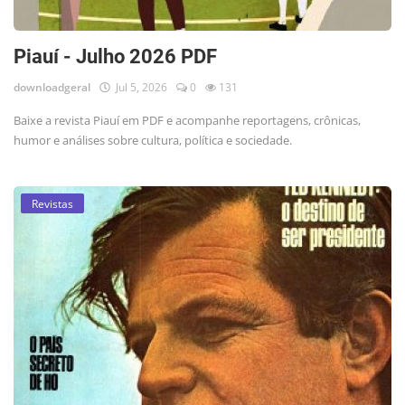
Piauí - Julho 2026 PDF
downloadgeral
Jul 5, 2026
0
131
Baixe a revista Piauí em PDF e acompanhe reportagens, crônicas,
humor e análises sobre cultura, política e sociedade.
Revistas