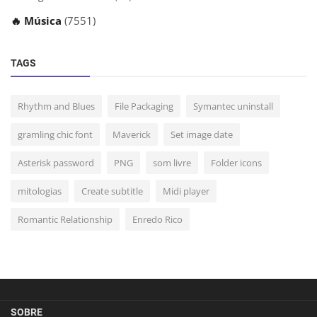
🔥 Música
(7551)
TAGS
Rhythm and Blues
File Packaging
Symantec uninstall
gramling chic font
Maverick
Set image date
Asterisk password
PNG
som livre
Folder icons
mitologias
Create subtitle
Midi player
Romantic Relationship
Enredo Rico
SOBRE