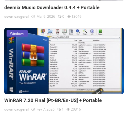
deemix Music Downloader 0.4.4 + Portable
downloadgeral
Mai 9, 2026
0
13049
Windows
WinRAR 7.20 Final [Pt-BR/En-US] + Portable
downloadgeral
Fev 7, 2026
1
20316