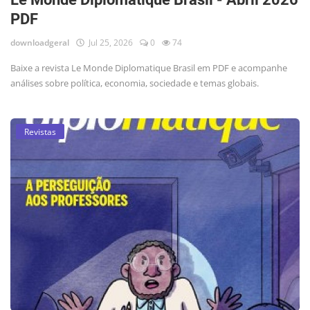
PDF
downloadgeral
Jul 25, 2026
0
74
Baixe a revista Le Monde Diplomatique Brasil em PDF e acompanhe
análises sobre política, economia, sociedade e temas globais.
Revistas