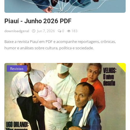
Piauí - Junho 2026 PDF
downloadgeral
Jun 7, 2026
0
183
Baixe a revista Piauí em PDF e acompanhe reportagens, crônicas,
humor e análises sobre cultura, política e sociedade.
Revistas