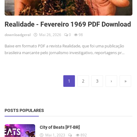
Realidade - Fevereiro 1969 PDF Download
downloadgeral
Mai 26, 2026
0
98
Baixe em formato PDF a revista Realidade, que foi uma publicação
brasileira marcante pelo jornalismo investigativo, reportagens pr...
1
2
3
›
»
POSTS POPULARES
City of Beats [PT-BR]
Mai 1, 2023
892