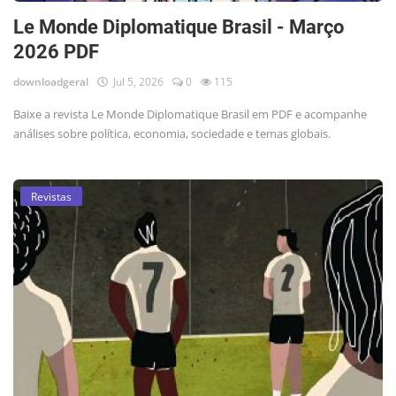
Le Monde Diplomatique Brasil - Março
2026 PDF
downloadgeral
Jul 5, 2026
0
115
Baixe a revista Le Monde Diplomatique Brasil em PDF e acompanhe
análises sobre política, economia, sociedade e temas globais.
Revistas