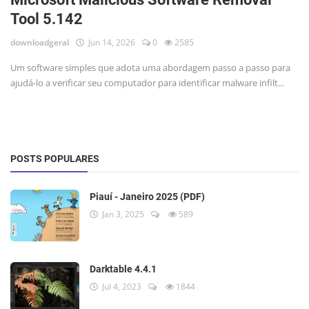
Tool 5.142
downloadgeral
Jun 14, 2026
0
2585
Um software simples que adota uma abordagem passo a passo para
ajudá-lo a verificar seu computador para identificar malware infilt...
POSTS POPULARES
Piauí - Janeiro 2025 (PDF)
Jan 3, 2025
589
Darktable 4.4.1
Jul 4, 2023
1844