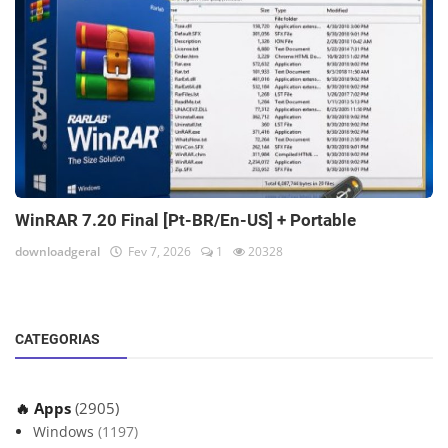
WinRAR 7.20 Final [Pt-BR/En-US] + Portable
downloadgeral
Fev 7, 2026
1
20328
CATEGORIAS
🔥 Apps
(2905)
Windows
(1197)