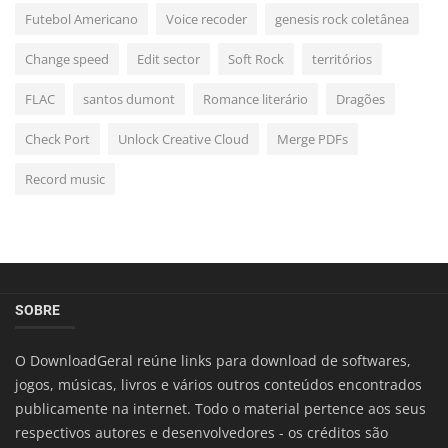
Futebol Americano
Voice recoder
genesis rock coletânea
Change speed
Edit sector
Soft Rock
territórios
FLAC
santos dumont
Romance literário
Dragões
Check Port
Unlock Creative Cloud
Merge PDFs
Record music
SOBRE
O DownloadGeral reúne links para download de softwares,
jogos, músicas, livros e vários outros conteúdos encontrados
publicamente na internet. Todo o material pertence aos seus
respectivos autores e desenvolvedores - os créditos são