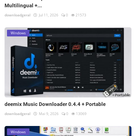
Multilingual +...
downloadgeral
Jul 11, 2026
0
21573
Windows
deemix Music Downloader 0.4.4 + Portable
downloadgeral
Mai 9, 2026
0
13069
Windows