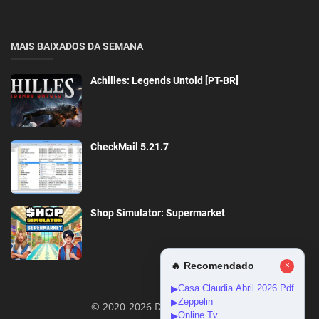
MAIS BAIXADOS DA SEMANA
Achilles: Legends Untold [PT-BR]
CheckMail 5.21.7
Shop Simulator: Supermarket
🔥 Recomendado
×
Casa Claudia Abril 2026 Pdf
▶
Zeppelin
▶
© 2020-2026 DownloadGeral
Online Tv
▶