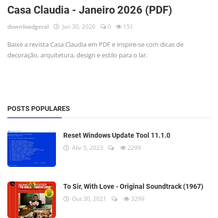
Casa Claudia - Janeiro 2026 (PDF)
downloadgeral
Jan 30, 2026
0
151
Baixe a revista Casa Claudia em PDF e inspire-se com dicas de
decoração, arquitetura, design e estilo para o lar.
POSTS POPULARES
Reset Windows Update Tool 11.1.0
Abr 5, 2023
2299
To Sir, With Love - Original Soundtrack (1967)
Out 30, 2021
3299