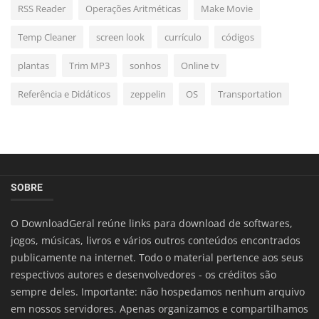
RSS Reader
Operações Aritméticas
Make Movie
Temp Cleaner
screen look
currículo
códigos
plantas
Trim MP3
sonhos
Online tv
Referência e Didáticos
zeppelin
OS
Transportation
SOBRE
O DownloadGeral reúne links para download de softwares,
jogos, músicas, livros e vários outros conteúdos encontrados
publicamente na internet. Todo o material pertence aos seus
respectivos autores e desenvolvedores - os créditos são
sempre deles. Importante: não hospedamos nenhum arquivo
em nossos servidores. Apenas organizamos e compartilhamos