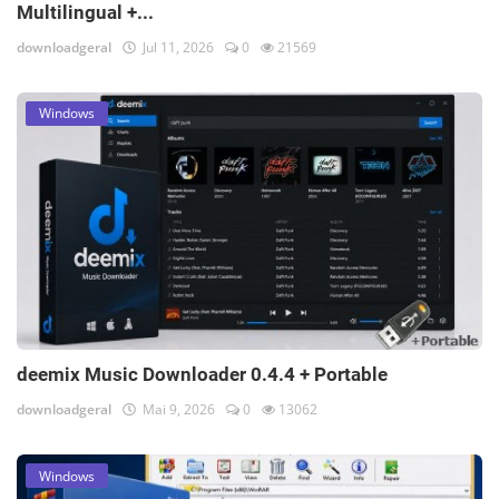
Multilingual +...
downloadgeral
Jul 11, 2026
0
21569
Windows
deemix Music Downloader 0.4.4 + Portable
downloadgeral
Mai 9, 2026
0
13062
Windows