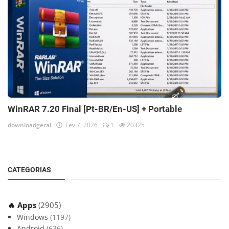
WinRAR 7.20 Final [Pt-BR/En-US] + Portable
downloadgeral
Fev 7, 2026
1
20325
CATEGORIAS
🔥 Apps
(2905)
Windows
(1197)
Android
(636)