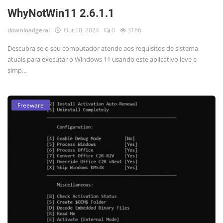
WhyNotWin11 2.6.1.1
downloadgeral
Out 10, 2024
0
3166
Descubra se o seu computador atende aos requisitos de sistema
atuais para executar o Windows 11 usando este aplicativo leve e
simp...
Freeware