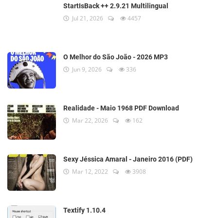
StartIsBack ++ 2.9.21 Multilingual
Jul 21, 2026
4457
O Melhor do São João - 2026 MP3
Jun 9, 2026
336
Realidade - Maio 1968 PDF Download
Mar 22, 2026
162
Sexy Jéssica Amaral - Janeiro 2016 (PDF)
Mar 12, 2022
3908
Textify 1.10.4