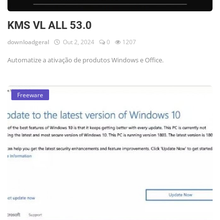
KMS VL ALL 53.0
downloadgeral
Out 2, 2024
0
1207
Automatize a ativação de produtos Windows e Office.
Freeware