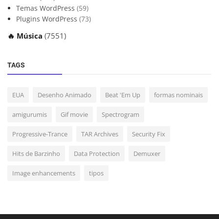
Temas WordPress
(59)
Plugins WordPress
(73)
🔥 Música
(7551)
TAGS
EUA
Desenho Animado
Beat 'Em Up
formas nominais
amigurumis
Gif movie
Spectrogram
Progressive-Trance
TAR Archives
Security Fix
Hits de Barzinho
Data Protection
Demuxer
Image enhancements
tipos