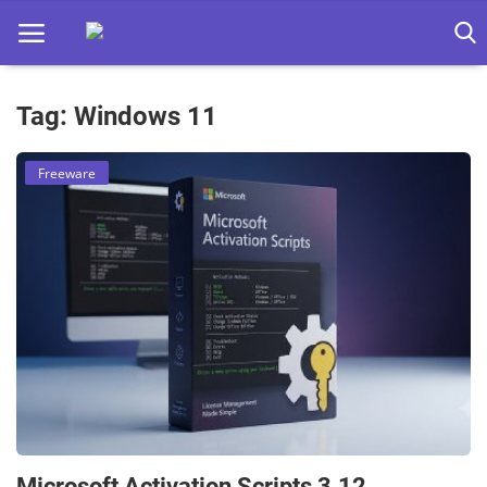
Tag: Windows 11
Home
Freeware
Apps
Ebooks
Games
Web
Música
Jogos hoje na TV
Microsoft Activation Scripts 3.12