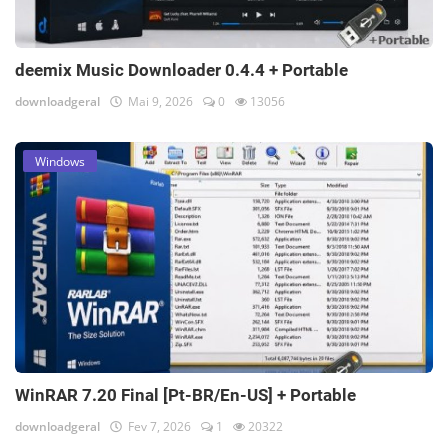
deemix Music Downloader 0.4.4 + Portable
downloadgeral
Mai 9, 2026
0
13056
Windows
WinRAR 7.20 Final [Pt-BR/En-US] + Portable
downloadgeral
Fev 7, 2026
1
20322