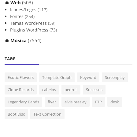
🔥 Web
(503)
Ícones/Logos
(117)
Fontes
(254)
Temas WordPress
(59)
Plugins WordPress
(73)
🔥 Música
(7554)
TAGS
Exotic Flowers
Template Graph
Keyword
Screenplay
Clone Records
cabelos
pedro i
Sucessos
Legendary Bands
flyer
elvis presley
FTP
desk
Boot Disc
Text Correction