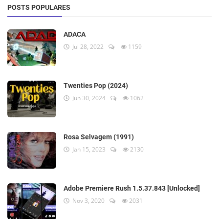
POSTS POPULARES
ADACA
Jul 28, 2022
1159
Twenties Pop (2024)
Jun 30, 2024
1062
Rosa Selvagem (1991)
Jan 15, 2023
2130
Adobe Premiere Rush 1.5.37.843 [Unlocked]
Nov 3, 2020
2031