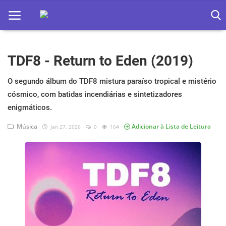
TDF8 - Return to Eden (2019)
Home
Apps
O segundo álbum do TDF8 mistura paraíso tropical e mistério
cósmico, com batidas incendiárias e sintetizadores
Ebooks
enigmáticos.
Games
Música
Adicionar à Lista de Leitura
Jan 27, 2026
0
164
Web
Música
Jogos hoje na TV