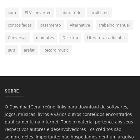
som
FLV converter
Laboratório
ocultismo
contos fadas
casamento
Alternative
trabalho manual
Conversas
mamutes
Desktop
Literatura caribenha
80's
arafat
Record music
SOBRE
O DownloadGeral reúne links para download de softwares,
jogos, músicas, livros e vários outros conteúdos encontrados
publicamente na internet. Todo o material pertence aos seus
respectivos autores e desenvolvedores - os créditos são
sempre deles. Importante: não hospedamos nenhum arquivo