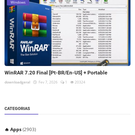
Windows
WinRAR 7.20 Final [Pt-BR/En-US] + Portable
downloadgeral
Fev 7, 2026
1
20324
CATEGORIAS
🔥 Apps
(2903)