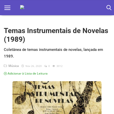
Temas Instrumentais de Novelas
Home
(1989)
Apps
Coletânea de temas instrumentais de novelas, lançada em
Ebooks
1989.
Games
Música
Nov 26, 2020
0
3012
Adicionar à Lista de Leitura
Web
Música
Jogos hoje na TV