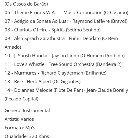
(Os Ossos do Barão)
06 - Theme From S.W.A.T. - Music Corporation (O Casarão)
07 - Adágio da Sonata Ao Luar - Raymond Lefèvre (Bravo!)
08 - Chariots Of Fire - Spirits (Sétimo Sentido)
09 - Also Sprach Zarathustra - Eumir Deodato (O Bem
Amado)
10 - J: Sonsh Hundar - Jayson Lindh (O Homem Proibido)
11 - Love's Whistle - Free Sound Orchestra (Bandeira 2)
12 - Murmures - Richard Clayderman (Brilhante)
13 - Rise - Herb Alpert (Os Gigantes)
14 - Dolannes Melodie (Flûte De Pan) - Jean-Claude Borelly
(Pecado Capital)
Gênero: Instrumental
Artista: Vários
Formato: Mp3
Qualidade: 320 Kbps