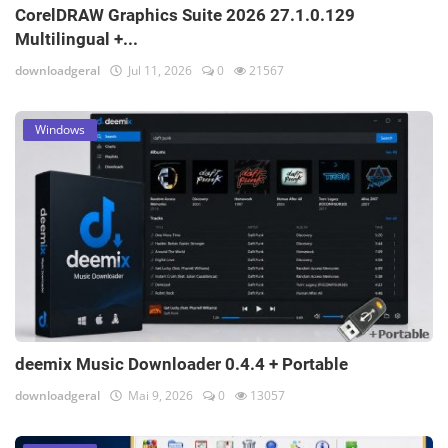
CorelDRAW Graphics Suite 2026 27.1.0.129
Multilingual +...
downloadgeral
Jul 11, 2026
0
21567
Windows
deemix Music Downloader 0.4.4 + Portable
downloadgeral
Mai 9, 2026
0
13057