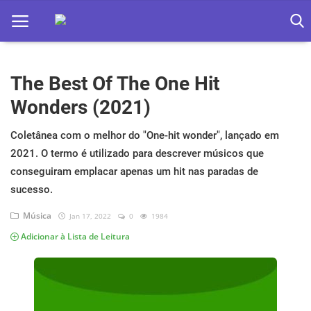
The Best Of The One Hit
Home
Wonders (2021)
Apps
Coletânea com o melhor do "One-hit wonder", lançado em
Ebooks
2021. O termo é utilizado para descrever músicos que
Games
conseguiram emplacar apenas um hit nas paradas de
sucesso.
Web
Música
Jan 17, 2022
0
1984
Música
Adicionar à Lista de Leitura
Jogos hoje na TV