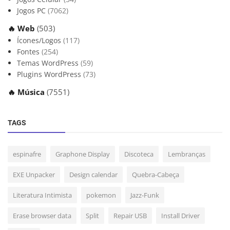
Jogos PC
(7062)
🔥 Web
(503)
Ícones/Logos
(117)
Fontes
(254)
Temas WordPress
(59)
Plugins WordPress
(73)
🔥 Música
(7551)
TAGS
espinafre
Graphone Display
Discoteca
Lembranças
EXE Unpacker
Design calendar
Quebra-Cabeça
Literatura Intimista
pokemon
Jazz-Funk
Erase browser data
Split
Repair USB
Install Driver