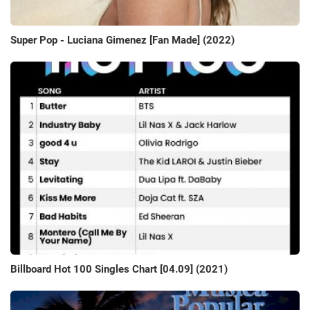
Super Pop - Luciana Gimenez [Fan Made] (2022)
Billboard Hot 100 Singles Chart [04.09] (2021)