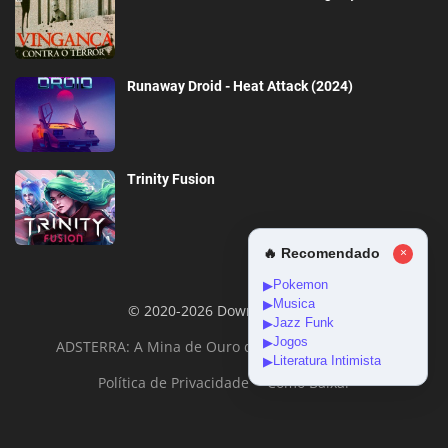
Runaway Droid - Heat Attack (2024)
Trinity Fusion
🔥 Recomendado
×
Pokemon
▶
Musica
▶
© 2020-2026 DownloadGeral
Jazz Funk
▶
Jogos
▶
ADSTERRA: A Mina de Ouro da Monetização Online
Literatura Intimista
▶
Política de Privacidade
Como Baixar