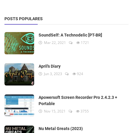
POSTS POPULARES
SoundSelf: A Technodelic [PT-BR]
Mar 22, 2021
1721
April's Diary
Jun 3, 2023
924
Apowersoft Screen Recorder Pro 2.4.2.3 +
Portable
Nov 15, 2021
3755
Nu Metal Greats (2023)