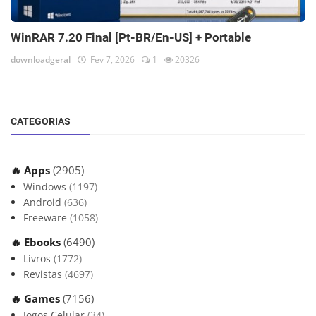
WinRAR 7.20 Final [Pt-BR/En-US] + Portable
downloadgeral
Fev 7, 2026
1
20326
CATEGORIAS
🔥 Apps
(2905)
Windows
(1197)
Android
(636)
Freeware
(1058)
🔥 Ebooks
(6490)
Livros
(1772)
Revistas
(4697)
🔥 Games
(7156)
Jogos Celular
(34)