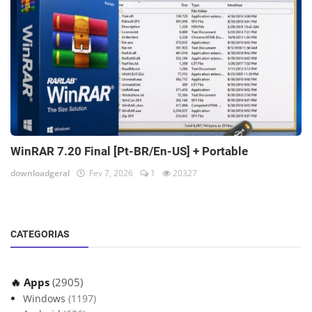
WinRAR 7.20 Final [Pt-BR/En-US] + Portable
downloadgeral
Fev 7, 2026
1
20327
CATEGORIAS
🔥 Apps
(2905)
Windows
(1197)