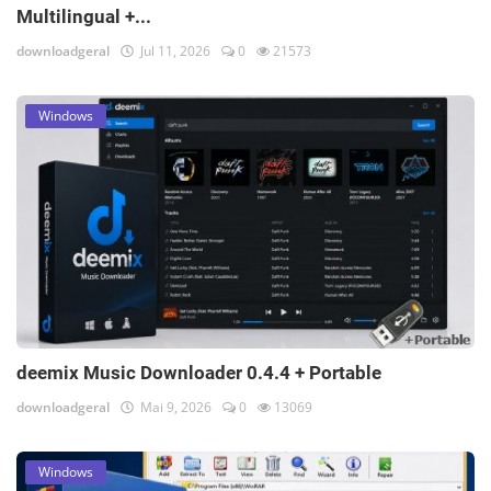
Multilingual +...
downloadgeral
Jul 11, 2026
0
21573
Windows
deemix Music Downloader 0.4.4 + Portable
downloadgeral
Mai 9, 2026
0
13069
Windows