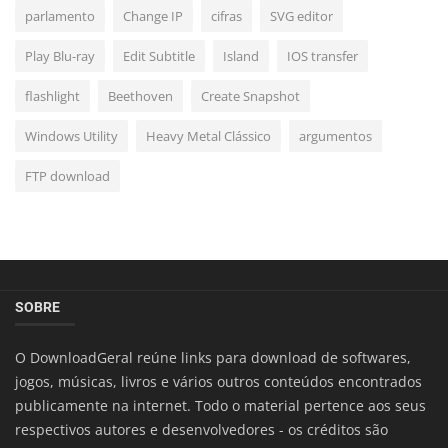
parlamento
Change IP
cifras
SVG editor
Play Blu-ray
Edit Subtitle
Island
IOS transfer
flashlight
Beethoven
Create Snapshot
Windows Utility
Heavy Metal Clássico
argumentos
FTP download
SOBRE
O DownloadGeral reúne links para download de softwares,
jogos, músicas, livros e vários outros conteúdos encontrados
publicamente na internet. Todo o material pertence aos seus
respectivos autores e desenvolvedores - os créditos são