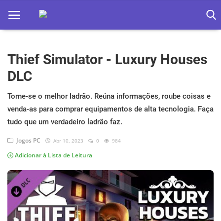
Thief Simulator - Luxury Houses
Home
DLC
Apps
Torne-se o melhor ladrão. Reúna informações, roube coisas e
Ebooks
venda-as para comprar equipamentos de alta tecnologia. Faça
Games
tudo que um verdadeiro ladrão faz.
Jogos PC
Abr 10, 2023
0
984
Web
Adicionar à Lista de Leitura
Música
Jogos hoje na TV