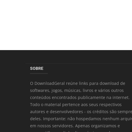
SOBRE
O DownloadGeral reúne links para download de
softwares, jogos, músicas, livros e vários outros
conteúdos encontrados publicamente na internet.
Todo o material pertence aos seus respectivos
autores e desenvolvedores - os créditos são sempr
deles. Importante: não hospedamos nenhum arqui
em nossos servidores. Apenas organizamos e