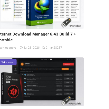
nternet Download Manager 6.43 Build 7 +
ortable
wnloadgeral
Jul 23, 2026
2
28217
Windows