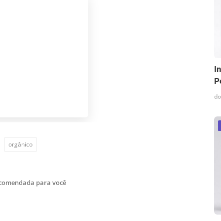
I
P
do
orgânico
ecomendada para você