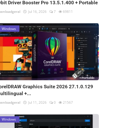
Obit Driver Booster Pro 13.5.1.400 + Portable
wnloadgeral
Jul 16, 2026
7
69811
Windows
orelDRAW Graphics Suite 2026 27.1.0.129
ultilingual +...
wnloadgeral
Jul 11, 2026
0
21567
Windows