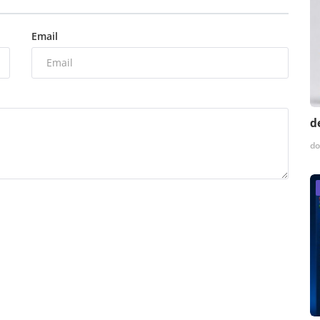
Email
d
do