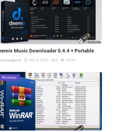
eemix Music Downloader 0.4.4 + Portable
wnloadgeral
Mai 9, 2026
0
13054
Windows