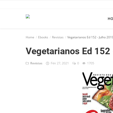
H
Home
Home
Ebooks
Revistas
Vegetarianos Ed 152 - Julho 201
Apps
Vegetarianos Ed 152 
Ebooks
Games
Fev 27, 2021
0
1705
Revistas
Web
Música
Jogos hoje na TV