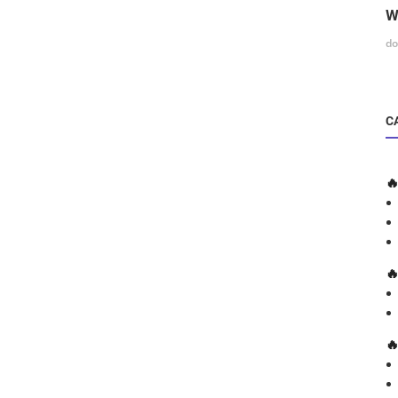
W
do
C


