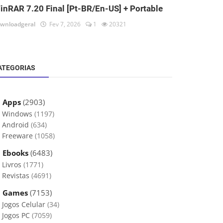
inRAR 7.20 Final [Pt-BR/En-US] + Portable
wnloadgeral
Fev 7, 2026
1
20321
ATEGORIAS
 Apps
(2903)
Windows
(1197)
Android
(634)
Freeware
(1058)
 Ebooks
(6483)
Livros
(1771)
Revistas
(4691)
 Games
(7153)
Jogos Celular
(34)
Jogos PC
(7059)