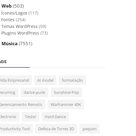
 Web
(503)
Ícones/Logos
(117)
Fontes
(254)
Temas WordPress
(59)
Plugins WordPress
(73)
 Música
(7551)
AGS
Vida Empresarial
AI model
formatação
recurring
dance-punk
Sunshine-Pop
Gerenciamento Remoto
Warhammer 40K
Electronic
Tester
Hard Dance
Productivity Tool
Defesa de Torres 3D
pequim