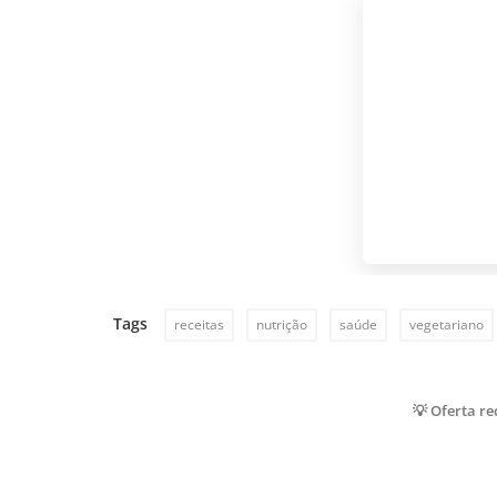
Tags
receitas
nutrição
saúde
vegetariano
💡 Oferta r