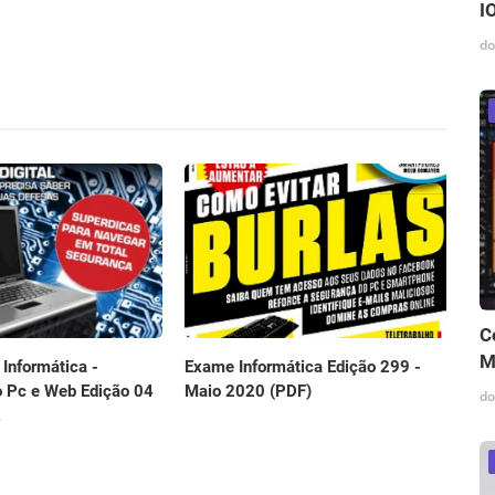
I
do
C
M
Informática -
Exame Informática Edição 299 -
 Pc e Web Edição 04
Maio 2020 (PDF)
do
.