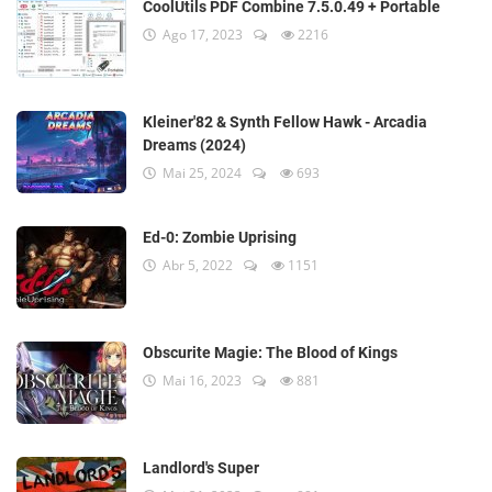
CoolUtils PDF Combine 7.5.0.49 + Portable
Ago 17, 2023
2216
Kleiner'82 & Synth Fellow Hawk - Arcadia
Dreams (2024)
Mai 25, 2024
693
Ed-0: Zombie Uprising
Abr 5, 2022
1151
Obscurite Magie: The Blood of Kings
Mai 16, 2023
881
Landlord's Super