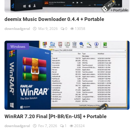
deemix Music Downloader 0.4.4 + Portable
downloadgeral
Mai 9, 2026
0
13058
Windows
WinRAR 7.20 Final [Pt-BR/En-US] + Portable
downloadgeral
Fev 7, 2026
1
20324