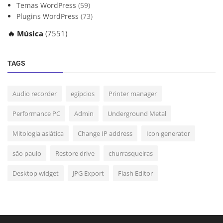
Temas WordPress
(59)
Plugins WordPress
(73)
🔥 Música
(7551)
TAGS
Audio recorder
egípcios
Printer manager
Performance PC
Admin
Underground Metal
Mitologia asiática
Change IP address
Icon generator
são paulo
Restore drive
churrasqueiras
Desktop widget
JPG Export
Flash Editor