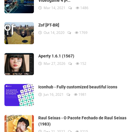
Videogame 4 [P...
Mar 14, 2021
1486
Zof [PT-BR]
Out 14, 2020
1769
Aperty 1.6.1 (1567)
Mar 27, 2026
152
Iconhub - Fully customized beautiful icons
Jun 16, 2021
1981
Raul Seixas - O Pacote Fechado de Raul Seixas
(1983)
Dez 21, 2022
3215