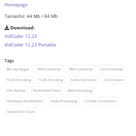
Homepage
Tamanho: 44 Mb / 84 Mb
Download:
VidCoder 12.23
VidCoder 12.23 Portable
Tags
Blu-ray Ripper
MP4 Converter
MKV Converter
AVI Converter
H.264 Encoding
H.265 Encoding
Audio Extraction
ISO Creation
Disc Backup
Multimedia Tools
Batch Encoding
Hardware Acceleration
Video Processing
Format Conversion
Optical Disc Tools