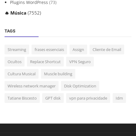
Plugins WordPress
(73)
🔥 Música
(7552)
TAGS
Streaming
frases essenciais
Assign
Cliente de Email
Ocultos
Replace Shortcut
VPN Seguro
Cultura Musical
Muscle building
Wireless network manager
Disk Optimization
Tatiane Biscesto
GPT disk
vpn para privacidade
Idm