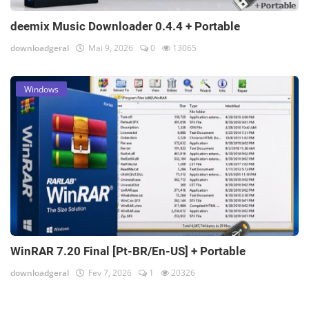
deemix Music Downloader 0.4.4 + Portable
downloadgeral
Mai 9, 2026
0
13065
Windows
WinRAR 7.20 Final [Pt-BR/En-US] + Portable
downloadgeral
Fev 7, 2026
1
20326