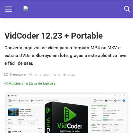
VidCoder 12.23 + Portable
Home
Apps
Converta arquivos de vídeo para o formato MP4 ou MKV e
extraia DVDs e Blu-rays em lote, graças a este aplicativo leve
Ebooks
e fácil de usar.
Games
Freeware
Jul 19, 2026
0
2432
Adicionar à Lista de Leitura
Web
Música
Jogos hoje na TV