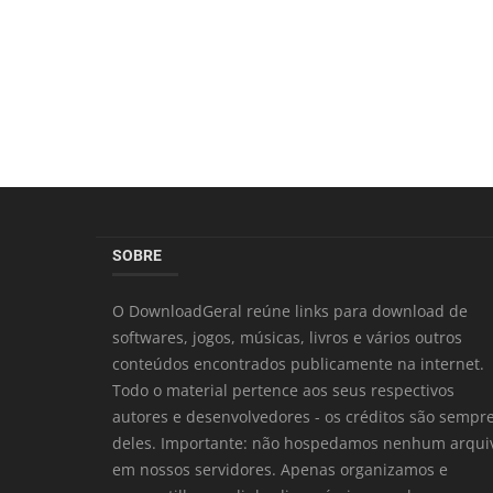
SOBRE
O DownloadGeral reúne links para download de
softwares, jogos, músicas, livros e vários outros
conteúdos encontrados publicamente na internet.
Todo o material pertence aos seus respectivos
autores e desenvolvedores - os créditos são sempr
deles. Importante: não hospedamos nenhum arqui
em nossos servidores. Apenas organizamos e