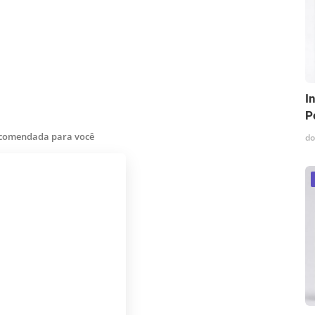
I
P
ecomendada para você
do