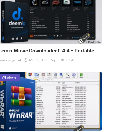
eemix Music Downloader 0.4.4 + Portable
wnloadgeral
Mai 9, 2026
0
13049
Windows