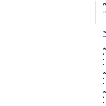
W
do
C


