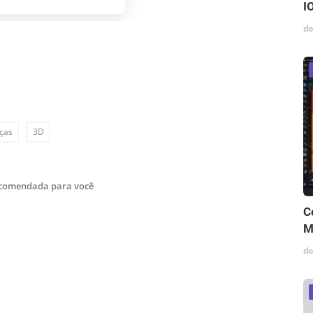
I
do
ças
3D
ecomendada para você
C
M
do