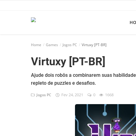
H
Home
Home
Games
Jogos PC
Virtuxy [PT-BR]
Apps
Virtuxy [PT-BR]
Ebooks
Games
Ajude dois robôs a combinarem suas habilidad
repleto de puzzles e desafios.
Web
Fev 24, 2021
0
1668
Jogos PC
Música
Jogos hoje na TV