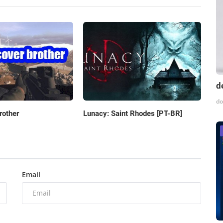
d
do
rother
Lunacy: Saint Rhodes [PT-BR]
Email