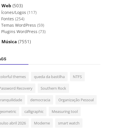
 Web
(503)
Ícones/Logos
(117)
Fontes
(254)
Temas WordPress
(59)
Plugins WordPress
(73)
 Música
(7551)
AGS
colorful themes
queda da bastilha
NTFS
Password Recovery
Southern Rock
tranquilidade
democracia
Organização Pessoal
geometric
calligraphic
Measuring tool
pulso abril 2026
Moderne
smart watch