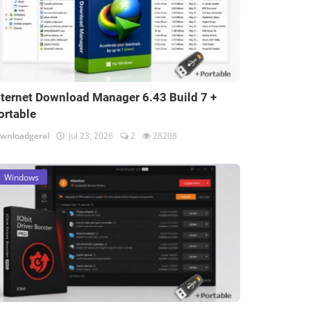
nternet Download Manager 6.43 Build 7 +
ortable
wnloadgeral
Jul 23, 2026
2
28208
Windows