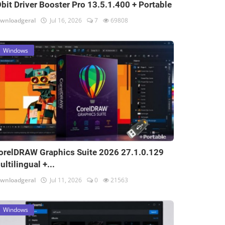
Obit Driver Booster Pro 13.5.1.400 + Portable
wnloadgeral
Jul 16, 2026
7
69808
Windows
orelDRAW Graphics Suite 2026 27.1.0.129
ultilingual +...
wnloadgeral
Jul 11, 2026
0
21563
Windows