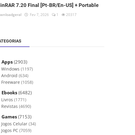
inRAR 7.20 Final [Pt-BR/En-US] + Portable
wnloadgeral
Fev 7, 2026
1
20317
ATEGORIAS
 Apps
(2903)
Windows
(1197)
Android
(634)
Freeware
(1058)
 Ebooks
(6482)
Livros
(1771)
Revistas
(4690)
 Games
(7153)
Jogos Celular
(34)
Jogos PC
(7059)