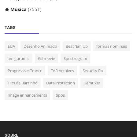
🔥 Música
(7551)
TAGS
EUA
Desenho Animado
Beat 'Em Up
formas nominais
amigurumis
Gif movie
Spectrogram
Progressive-Trance
TAR Archives
Security Fix
Hits de Barzinho
Data Protection
Demuxer
Image enhancements
tipos
SOBRE