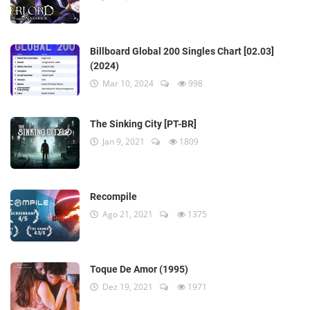
Billboard Global 200 Singles Chart [02.03]
(2024)
Mar 10, 2024
998
The Sinking City [PT-BR]
Jan 9, 2021
1809
Recompile
Ago 21, 2021
1375
Toque De Amor (1995)
Dez 19, 2021
1971