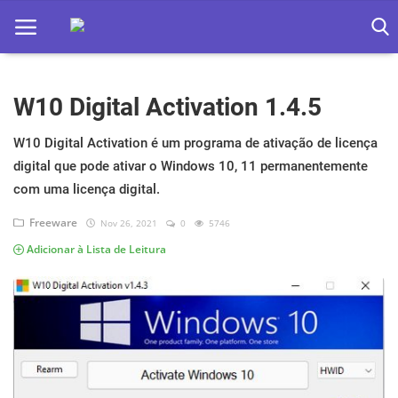
W10 Digital Activation 1.4.5
Home
Apps
W10 Digital Activation é um programa de ativação de licença
digital que pode ativar o Windows 10, 11 permanentemente
Ebooks
com uma licença digital.
Games
Freeware
Nov 26, 2021
0
5746
Adicionar à Lista de Leitura
Web
Música
Jogos hoje na TV