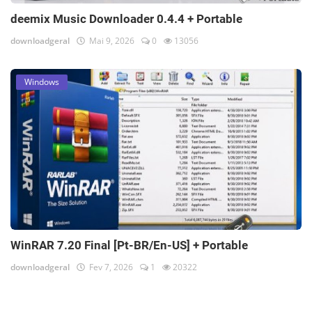
deemix Music Downloader 0.4.4 + Portable
downloadgeral
Mai 9, 2026
0
13056
Windows
WinRAR 7.20 Final [Pt-BR/En-US] + Portable
downloadgeral
Fev 7, 2026
1
20322