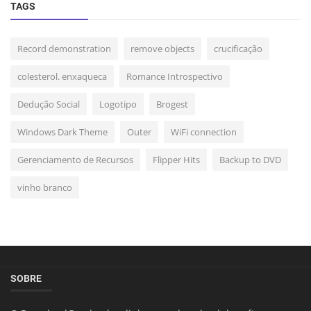
TAGS
Record demonstration
remove objects
crucificação
colesterol. enxaqueca
Romance Introspectivo
Dedução Social
Logotipo
Brogest
Windows Dark Theme
Outer
WiFi connection
Gerenciamento de Recursos
Flipper Hits
Backup to DVD
vinho branco
SOBRE