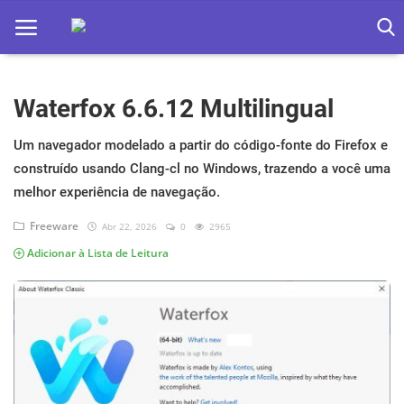
Waterfox 6.6.12 Multilingual
Home
Apps
Um navegador modelado a partir do código-fonte do Firefox e
construído usando Clang-cl no Windows, trazendo a você uma
Ebooks
melhor experiência de navegação.
Games
Freeware
Abr 22, 2026
0
2965
Adicionar à Lista de Leitura
Web
Música
Jogos hoje na TV