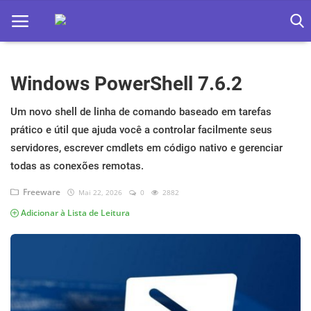
Windows PowerShell 7.6.2
Home
Apps
Um novo shell de linha de comando baseado em tarefas
prático e útil que ajuda você a controlar facilmente seus
Ebooks
servidores, escrever cmdlets em código nativo e gerenciar
todas as conexões remotas.
Games
Freeware
Mai 22, 2026
0
2882
Web
Adicionar à Lista de Leitura
Música
Jogos hoje na TV