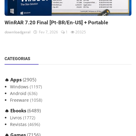
WinRAR 7.20 Final [Pt-BR/En-US] + Portable
downloadgeral
Fev 7, 2026
1
20325
CATEGORIAS
🔥 Apps
(2905)
Windows
(1197)
Android
(636)
Freeware
(1058)
🔥 Ebooks
(6489)
Livros
(1772)
Revistas
(4696)
🔥 Games
(7156)