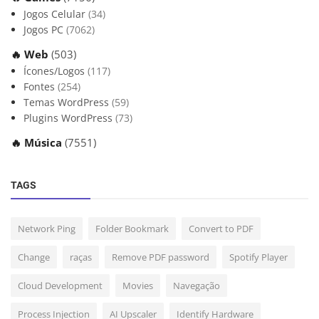
Jogos Celular
(34)
Jogos PC
(7062)
🔥 Web
(503)
Ícones/Logos
(117)
Fontes
(254)
Temas WordPress
(59)
Plugins WordPress
(73)
🔥 Música
(7551)
TAGS
Network Ping
Folder Bookmark
Convert to PDF
Change
raças
Remove PDF password
Spotify Player
Cloud Development
Movies
Navegação
Process Injection
AI Upscaler
Identify Hardware