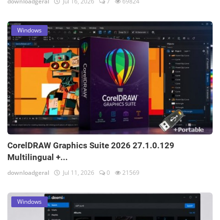
downloadgeral
Jul 16, 2026
7
69824
Windows
CorelDRAW Graphics Suite 2026 27.1.0.129
Multilingual +...
downloadgeral
Jul 11, 2026
0
21569
Windows