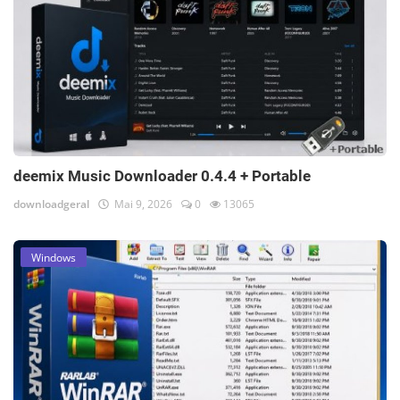
deemix Music Downloader 0.4.4 + Portable
downloadgeral
Mai 9, 2026
0
13065
Windows