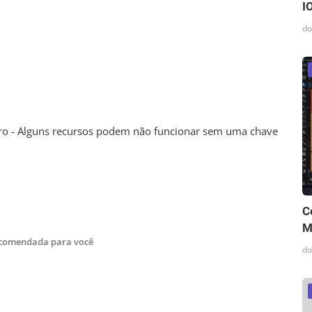
I
do
ro - Alguns recursos podem não funcionar sem uma chave
C
M
ecomendada para você
do