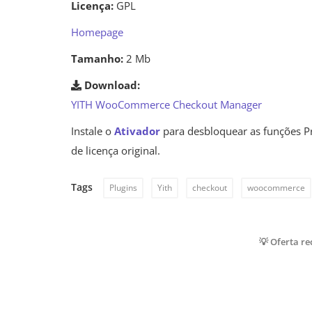
Licença:
GPL
Homepage
Tamanho:
2 Mb
Download:
YITH WooCommerce Checkout Manager
Instale o
Ativador
para desbloquear as funções P
de licença original.
Tags
Plugins
Yith
checkout
woocommerce
💡 Oferta r