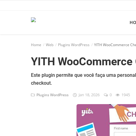
H
Home
Home
Web
Plugins WordPress
YITH WooCommerce Che
Apps
YITH WooCommerce 
Ebooks
Games
Este plugin permite que você faça uma persona
checkout.
Web
Jan 18, 2026
0
1945
Plugins WordPress
Música
Jogos hoje na TV