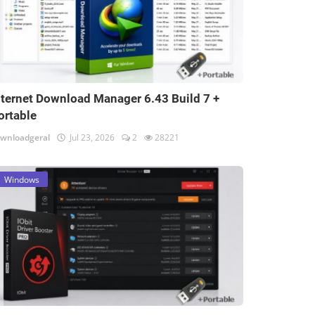
nternet Download Manager 6.43 Build 7 +
ortable
wnloadgeral
Jul 23, 2026
2
28221
Windows