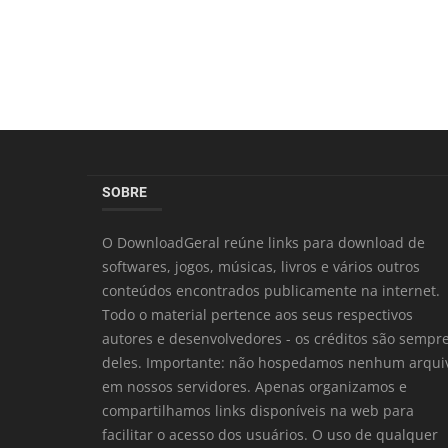
SOBRE
O DownloadGeral reúne links para download de
softwares, jogos, músicas, livros e vários outros
conteúdos encontrados publicamente na internet.
Todo o material pertence aos seus respectivos
autores e desenvolvedores - os créditos são sempr
deles. Importante: não hospedamos nenhum arqui
em nossos servidores. Apenas organizamos e
compartilhamos links disponíveis na web para
facilitar o acesso dos usuários. O uso de qualquer