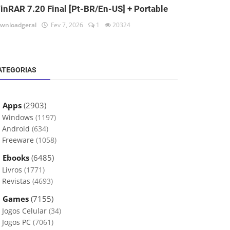
inRAR 7.20 Final [Pt-BR/En-US] + Portable
wnloadgeral
Fev 7, 2026
1
20324
ATEGORIAS
 Apps
(2903)
Windows
(1197)
Android
(634)
Freeware
(1058)
 Ebooks
(6485)
Livros
(1771)
Revistas
(4693)
 Games
(7155)
Jogos Celular
(34)
Jogos PC
(7061)