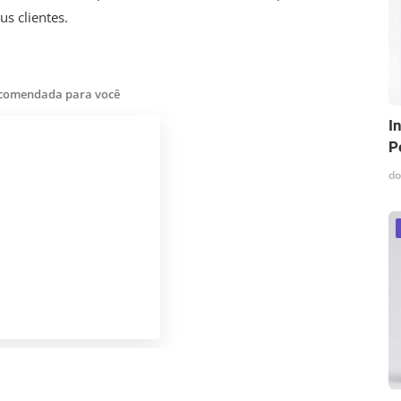
s clientes.
ecomendada para você
I
P
do