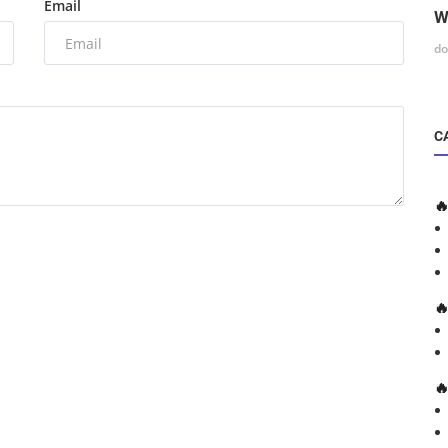
Email
W
do
C


