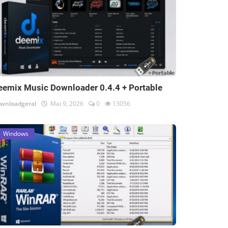
eemix Music Downloader 0.4.4 + Portable
wnloadgeral
Mai 9, 2026
0
13056
Windows