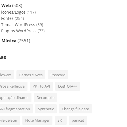
 Web
(503)
Ícones/Logos
(117)
Fontes
(254)
Temas WordPress
(59)
Plugins WordPress
(73)
 Música
(7551)
AGS
flowers
Carnes e Aves
Postcard
Prosa Reflexiva
PPT to AVI
LGBTQIA++
operação dínamo
Decompile
SNI fragmentation
Synthetic
Change file date
File deleter
Note Manager
SRT
panicat