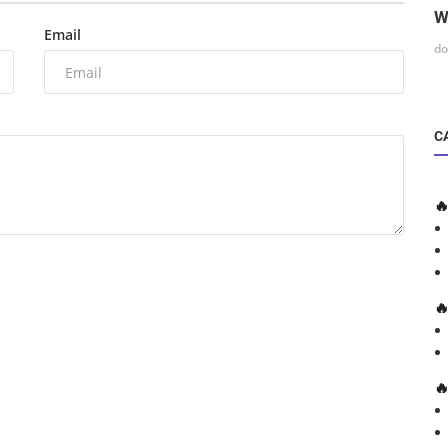
W
Email
do
C


