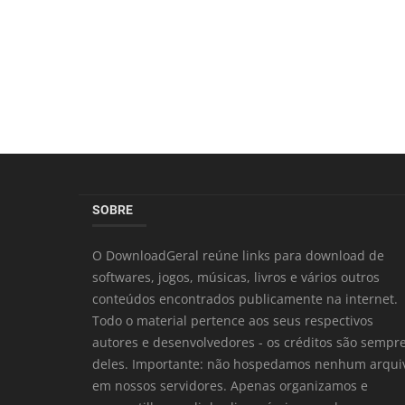
SOBRE
O DownloadGeral reúne links para download de
softwares, jogos, músicas, livros e vários outros
conteúdos encontrados publicamente na internet.
Todo o material pertence aos seus respectivos
autores e desenvolvedores - os créditos são sempr
deles. Importante: não hospedamos nenhum arqui
em nossos servidores. Apenas organizamos e