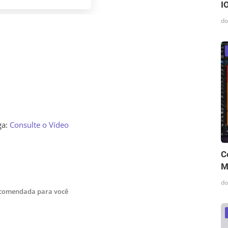
I
do
ga:
Consulte o Vídeo
C
M
do
ecomendada para você