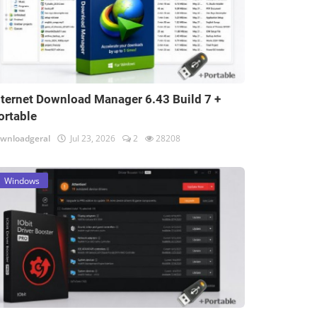
nternet Download Manager 6.43 Build 7 +
ortable
wnloadgeral
Jul 23, 2026
2
28208
Windows