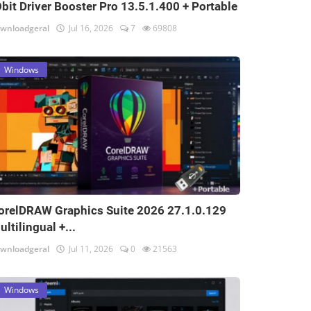
Obit Driver Booster Pro 13.5.1.400 + Portable
wnloadgeral
Jul 16, 2026
7
69808
Windows
orelDRAW Graphics Suite 2026 27.1.0.129
ultilingual +...
wnloadgeral
Jul 11, 2026
0
21563
Windows