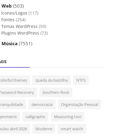
 Web
(503)
Ícones/Logos
(117)
Fontes
(254)
Temas WordPress
(59)
Plugins WordPress
(73)
 Música
(7551)
AGS
colorful themes
queda da bastilha
NTFS
Password Recovery
Southern Rock
tranquilidade
democracia
Organização Pessoal
geometric
calligraphic
Measuring tool
pulso abril 2026
Moderne
smart watch