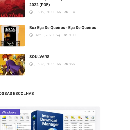
2022 (PDF)
Jun 19, 2022
1141
Box Eça De Queirós - Eça De Queirós
Dez 1, 2020
2012
SOULVARS
Jun 28, 2023
866
OSSAS ESCOLHAS
Windows