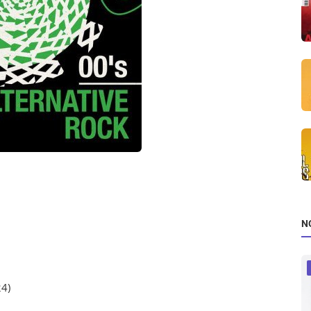
N
24)