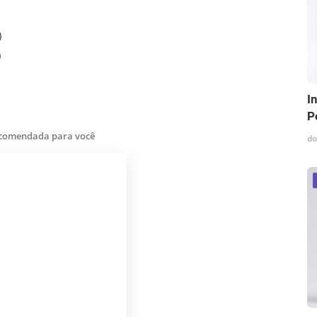
)
)
I
P
ecomendada para você
do