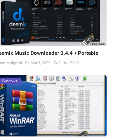
eemix Music Downloader 0.4.4 + Portable
wnloadgeral
Mai 9, 2026
0
13049
Windows