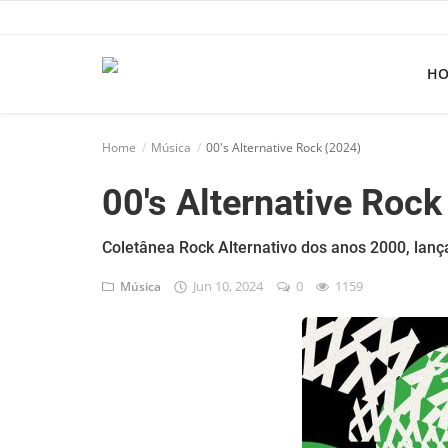
H
Home
Home
Música
00's Alternative Rock (2024)
Apps
00's Alternative Rock
Ebooks
Games
Coletânea Rock Alternativo dos anos 2000, lan
Jun 10, 2024
0
1159
Música
Web
Música
Jogos hoje na TV