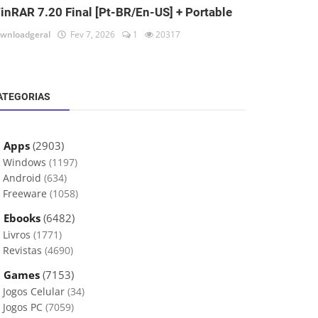
inRAR 7.20 Final [Pt-BR/En-US] + Portable
wnloadgeral
Fev 7, 2026
1
20317
ATEGORIAS
 Apps
(2903)
Windows
(1197)
Android
(634)
Freeware
(1058)
 Ebooks
(6482)
Livros
(1771)
Revistas
(4690)
 Games
(7153)
Jogos Celular
(34)
Jogos PC
(7059)