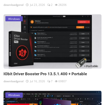
downloadgeral
Jul 23, 2026
2
28206
Windows
IObit Driver Booster Pro 13.5.1.400 + Portable
downloadgeral
Jul 16, 2026
7
69807
Windows