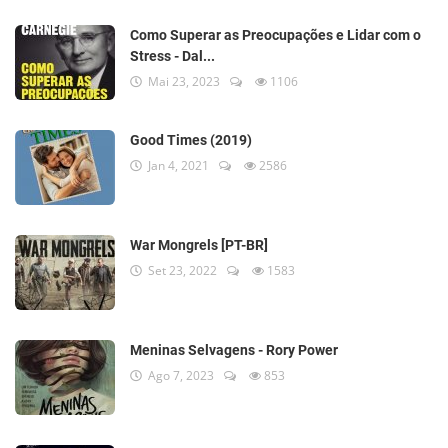
Como Superar as Preocupações e Lidar com o
Stress - Dal...
Mai 23, 2023
1106
Good Times (2019)
Jan 4, 2021
2586
War Mongrels [PT-BR]
Set 23, 2022
1583
Meninas Selvagens - Rory Power
Ago 7, 2023
853