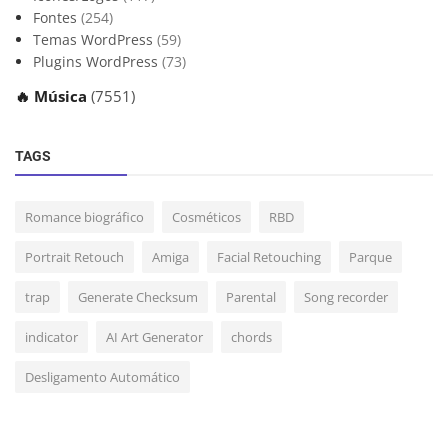
Fontes
(254)
Temas WordPress
(59)
Plugins WordPress
(73)
🔥 Música
(7551)
TAGS
Romance biográfico
Cosméticos
RBD
Portrait Retouch
Amiga
Facial Retouching
Parque
trap
Generate Checksum
Parental
Song recorder
indicator
AI Art Generator
chords
Desligamento Automático