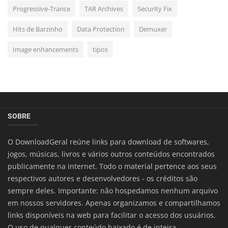
Progressive-Trance
TAR Archives
Security Fix
Hits de Barzinho
Data Protection
Demuxer
Image enhancements
tipos
SOBRE
O DownloadGeral reúne links para download de softwares,
jogos, músicas, livros e vários outros conteúdos encontrados
publicamente na internet. Todo o material pertence aos seus
respectivos autores e desenvolvedores - os créditos são
sempre deles. Importante: não hospedamos nenhum arquivo
em nossos servidores. Apenas organizamos e compartilhamos
links disponíveis na web para facilitar o acesso dos usuários.
O uso de qualquer conteúdo baixado é de inteira