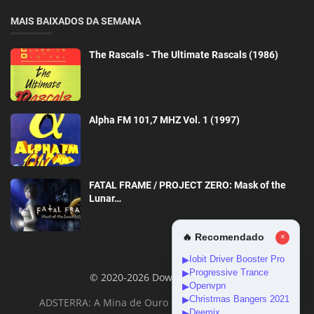
MAIS BAIXADOS DA SEMANA
The Rascals - The Ultimate Rascals (1986)
Alpha FM 101,7 MHZ Vol. 1 (1997)
FATAL FRAME / PROJECT ZERO: Mask of the
Lunar…
🔥 Recomendado
×
Iobit Driver Booster Pro
▶
Progressive Trance
▶
© 2020-2026 DownloadGeral
Openvpn
▶
Christmas Bangers 2021
▶
ADSTERRA: A Mina de Ouro da Monetização Online
Deemix
▶