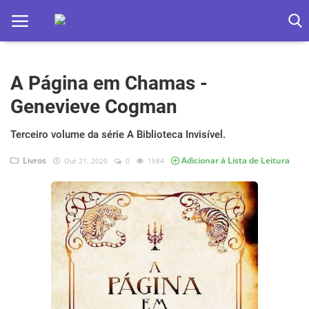
A Página em Chamas -
Home
Genevieve Cogman
Apps
Terceiro volume da série A Biblioteca Invisível.
Ebooks
Livros
Adicionar à Lista de Leitura
Out 21, 2020
0
1584
Games
Web
Música
Jogos hoje na TV