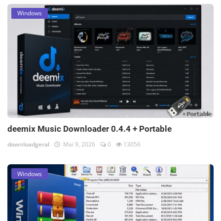
Windows
deemix Music Downloader 0.4.4 + Portable
downloadgeral
Mai 9, 2026
0
13056
Windows