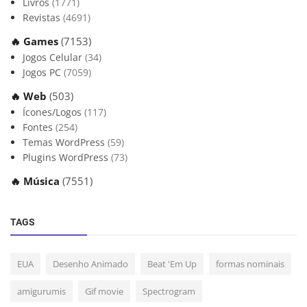
Livros
(1771)
Revistas
(4691)
🔥 Games
(7153)
Jogos Celular
(34)
Jogos PC
(7059)
🔥 Web
(503)
Ícones/Logos
(117)
Fontes
(254)
Temas WordPress
(59)
Plugins WordPress
(73)
🔥 Música
(7551)
TAGS
EUA
Desenho Animado
Beat 'Em Up
formas nominais
amigurumis
Gif movie
Spectrogram