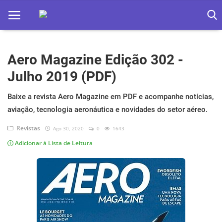
Aero Magazine Edição 302 -
Home
Julho 2019 (PDF)
Apps
Baixe a revista Aero Magazine em PDF e acompanhe notícias,
Ebooks
aviação, tecnologia aeronáutica e novidades do setor aéreo.
Games
Revistas
Ago 30, 2020
0
1643
Adicionar à Lista de Leitura
Web
Música
Jogos hoje na TV