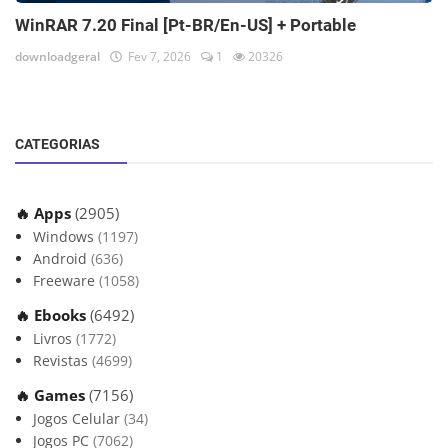
WinRAR 7.20 Final [Pt-BR/En-US] + Portable
downloadgeral
Fev 7, 2026
1
20326
CATEGORIAS
🔥 Apps
(2905)
Windows
(1197)
Android
(636)
Freeware
(1058)
🔥 Ebooks
(6492)
Livros
(1772)
Revistas
(4699)
🔥 Games
(7156)
Jogos Celular
(34)
Jogos PC
(7062)