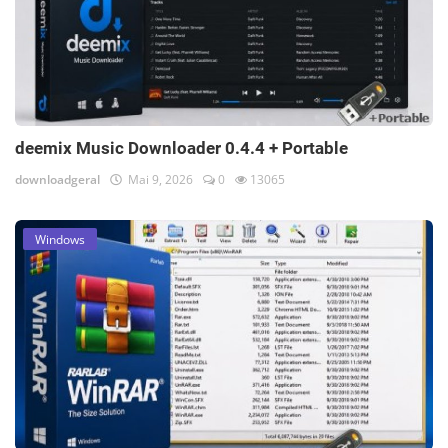
deemix Music Downloader 0.4.4 + Portable
downloadgeral
Mai 9, 2026
0
13065
Windows