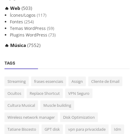
🔥 Web
(503)
Ícones/Logos
(117)
Fontes
(254)
Temas WordPress
(59)
Plugins WordPress
(73)
🔥 Música
(7552)
TAGS
Streaming
frases essenciais
Assign
Cliente de Email
Ocultos
Replace Shortcut
VPN Seguro
Cultura Musical
Muscle building
Wireless network manager
Disk Optimization
Tatiane Biscesto
GPT disk
vpn para privacidade
Idm